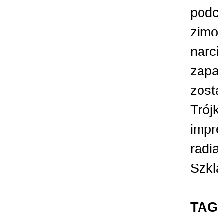
podc
zim
narc
zapa
zost
Trój
impr
radi
Szkl
TAG