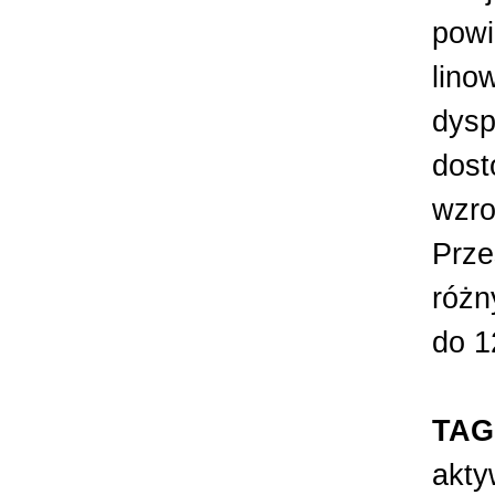
powi
lino
dyspo
dost
wzro
Prze
różn
do 1
TAG
akt