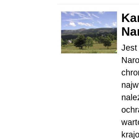
Ka
Na
Jest
Naro
chro
najw
nale
ochr
wart
kraj