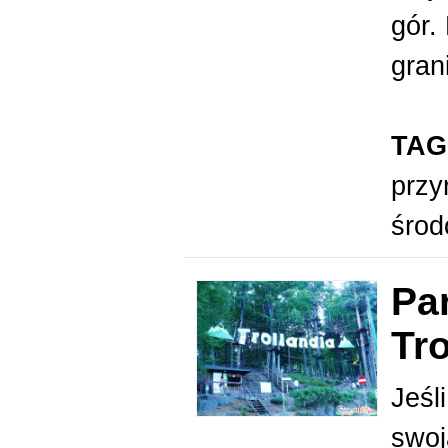
gór.
gran
TAG
przy
śro
Pa
Tro
Jeśl
swoj