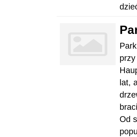
dzi
Pa
Park
przy
Hau
lat,
drze
brac
Od s
popu