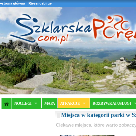
+strona główna
Riesengebirge
NOCLEGI
MAPA
ATRAKCJE
ROZRYWKA I USŁUGI
Miejsca w kategorii parki w S
Ciekawe miejsca, które warto zobaczy