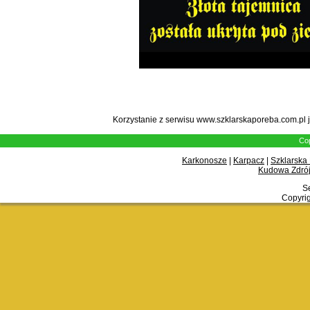
Korzystanie z serwisu www.szklarskaporeba.com.pl 
Cop
Karkonosze
|
Karpacz
|
Szklarska
Kudowa Zdrój
Se
Copyrig