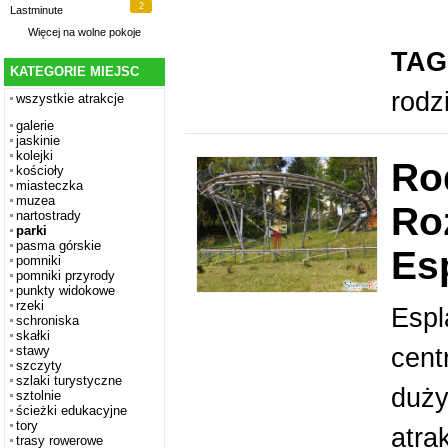
2
Lastminute
Więcej na
wolne pokoje
TAG
KATEGORIE MIEJSC
rodz
wszystkie atrakcje
galerie
jaskinie
kolejki
Ro
kościoły
miasteczka
muzea
Ro
nartostrady
parki
pasma górskie
Es
pomniki
pomniki przyrody
punkty widokowe
rzeki
Espl
schroniska
skałki
cent
stawy
szczyty
szlaki turystyczne
duży
sztolnie
ścieżki edukacyjne
tory
atra
trasy rowerowe