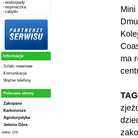
wodospady
Mini
wspinaczka
zabytki
Dmuc
Kole
Coas
Informacje
ma r
Szlaki rowerowe
cent
Komunikacja
Ważne telefony
TAG
Polecane strony
Zakopane
zjeż
Karkonosze
Agroturystyka
dzie
Jelenia Góra
zak
online: (24)