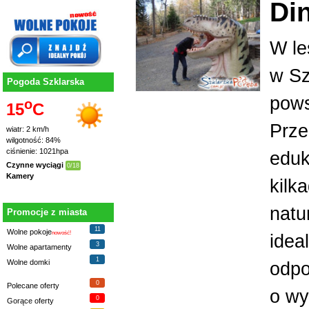
Di
W le
w Sz
Pogoda Szklarska
pows
o
15
C
Prze
wiatr: 2 km/h
wilgotność: 84%
ciśnienie: 1021hpa
eduk
Czynne wyciągi
0/18
Kamery
kilk
natu
Promocje z miasta
11
Wolne pokoje
nowość!
idea
3
Wolne apartamenty
1
Wolne domki
odpo
0
Polecane oferty
o wy
0
Gorące oferty