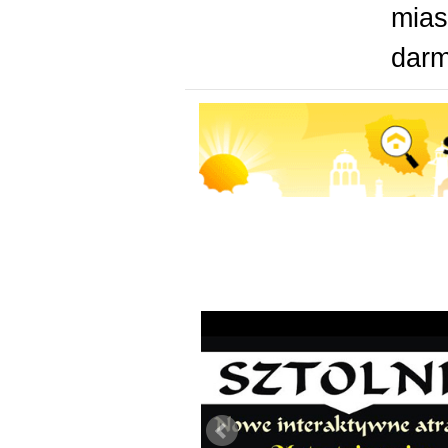
mias
dar