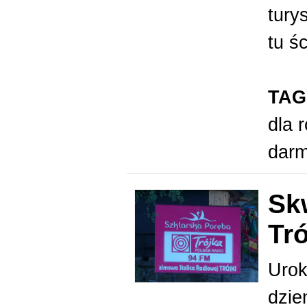
tury
tu śc
TAG
dla 
dar
Sk
Tró
Urok
dzie