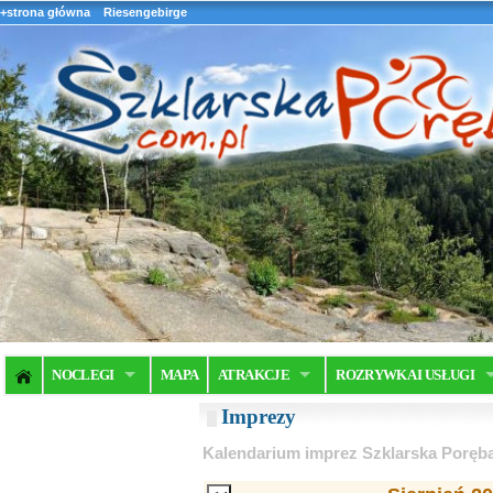
+strona główna
Riesengebirge
NOCLEGI
MAPA
ATRAKCJE
ROZRYWKA I USŁUGI
Imprezy
Kalendarium imprez Szklarska Poręb