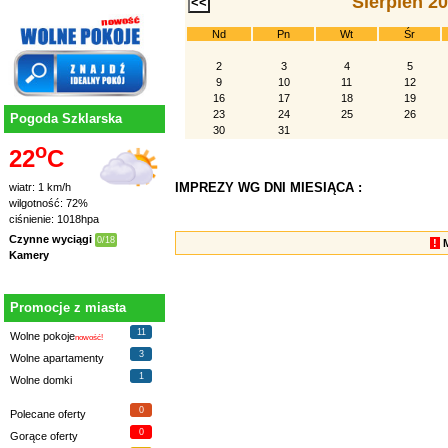
Sierpień 2
Nd
Pn
Wt
Śr
2
3
4
5
9
10
11
12
16
17
18
19
23
24
25
26
Pogoda Szklarska
30
31
o
22
C
IMPREZY WG DNI MIESIĄCA :
wiatr: 1 km/h
wilgotność: 72%
ciśnienie: 1018hpa
Czynne wyciągi
0/18
!
Kamery
Promocje z miasta
11
Wolne pokoje
nowość!
3
Wolne apartamenty
1
Wolne domki
0
Polecane oferty
0
Gorące oferty