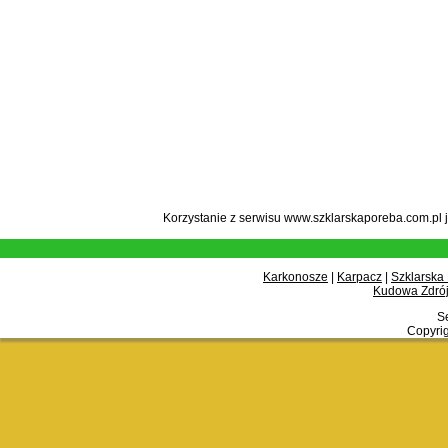
Korzystanie z serwisu www.szklarskaporeba.com.pl 
Karkonosze
|
Karpacz
|
Szklarska
Kudowa Zdrój
Se
Copyrig