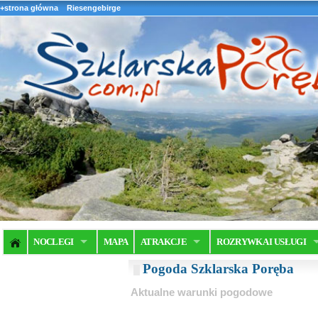
+strona główna
Riesengebirge
NOCLEGI
MAPA
ATRAKCJE
ROZRYWKA I USŁUGI
Pogoda Szklarska Poręba
Aktualne warunki pogodowe