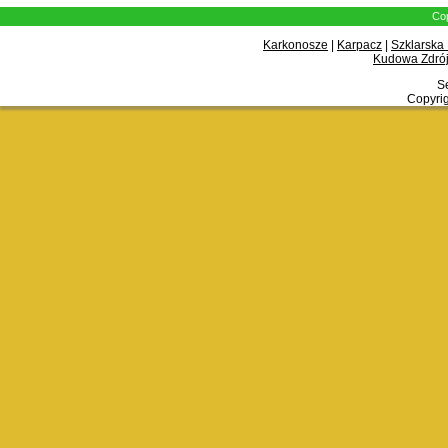
Cop
Karkonosze
|
Karpacz
|
Szklarska
Kudowa Zdrój
Se
Copyrig