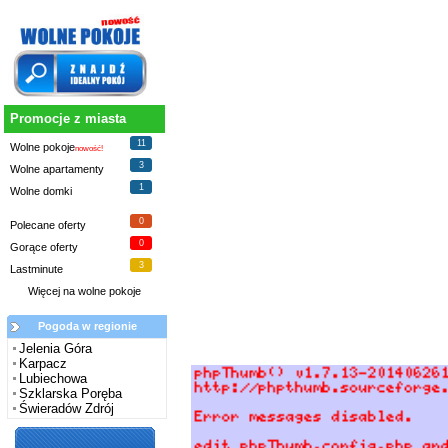
Promocje z miasta
11
Wolne pokoje
nowość!
3
Wolne apartamenty
1
Wolne domki
0
Polecane oferty
0
Gorące oferty
3
Lastminute
Więcej na
wolne pokoje
Pogoda w regionie
Jelenia Góra
Karpacz
Lubiechowa
Szklarska Poręba
Świeradów Zdrój