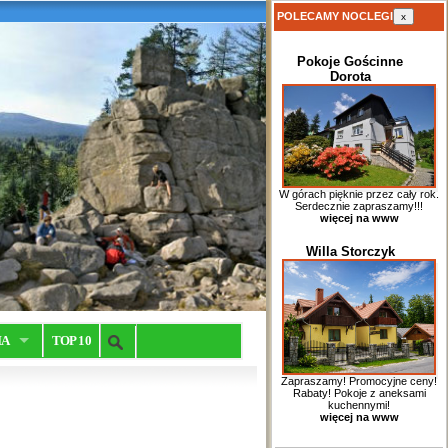
POLECAMY NOCLEGI
x
Pokoje Gościnne
Dorota
W górach pięknie przez cały rok.
Serdecznie zapraszamy!!!
więcej na www
Willa Storczyk
IA
TOP 10
Zapraszamy! Promocyjne ceny!
Rabaty! Pokoje z aneksami
kuchennymi!
więcej na www