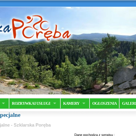
ROZRYWKA I USŁUGI
KAMERY
OGŁOSZENIA
GALER
specjalne
jalne - Szklarska Poręba
Dane pochodza z serwisu :