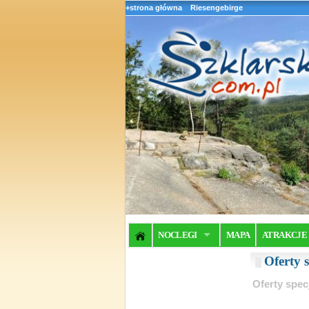
+strona główna
Riesengebirge
NOCLEGI
MAPA
ATRAKCJE
Oferty 
Oferty spec