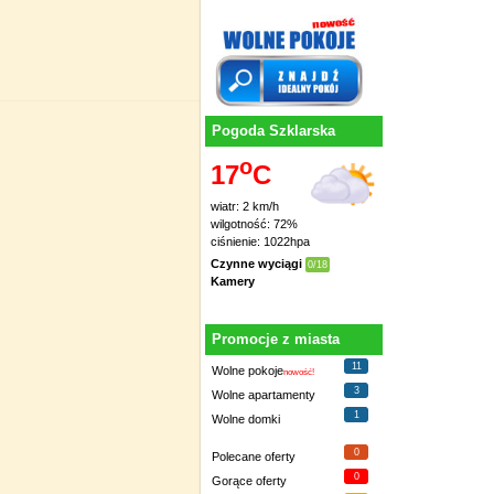
Pogoda Szklarska
o
17
C
wiatr: 2 km/h
wilgotność: 72%
ciśnienie: 1022hpa
Czynne wyciągi
0/18
Kamery
Promocje z miasta
11
Wolne pokoje
nowość!
3
Wolne apartamenty
1
Wolne domki
0
Polecane oferty
0
Gorące oferty