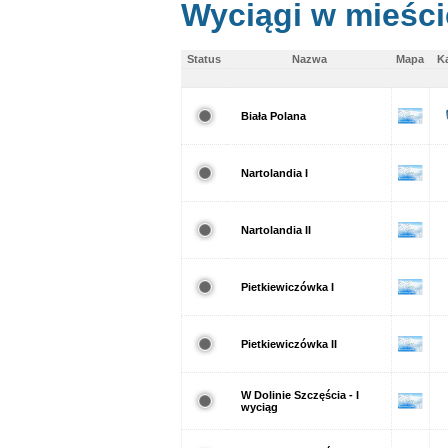
Wyciągi w mieśc
Status
Nazwa
Mapa
K
Biała Polana
Nartolandia I
Nartolandia II
Pietkiewiczówka I
Pietkiewiczówka II
W Dolinie Szczęścia - I
wyciąg