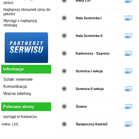
Baby Lift
dzieci
Najlepszy stosunek ceny do
jakości
Hala Szrenicka I
Wyciągi z najlepszą
obsługą
Hala Szrenicka II
Karkonosz - Express
Informacje
Szrenica I sekcja
Szlaki rowerowe
Komunikacja
Szrenica II sekcja
Ważne telefony
Polecane strony
Ściana
wyciągi w Karpaczu
Świąteczny Kamień
online: (10)