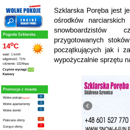
Szklarska Poręba jest j
ośrodków narciarskich
snowboardzistów 
Pogoda Szklarska
przygotowanych stoków 
o
14
C
początkujących jak i 
wiatr: 1 km/h
wypożyczalnie sprzętu n
wilgotność: 71%
ciśnienie: 1024hpa
Czynne wyciągi
0/18
Kamery
Promocje z miasta
11
Wolne pokoje
nowość!
3
Wolne apartamenty
1
Wolne domki
0
Polecane oferty
0
Gorące oferty