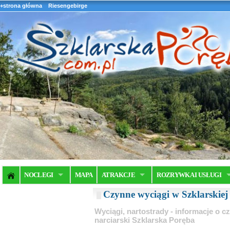
+strona główna
Riesengebirge
NOCLEGI
MAPA
ATRAKCJE
ROZRYWKA I USŁUGI
Czynne wyciągi w Szklarskiej
Wyciągi, nartostrady - informacje o 
narciarski Szklarska Poręba