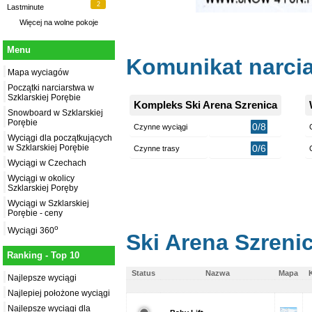
2
Lastminute
Więcej na
wolne pokoje
Menu
Komunikat narcia
Mapa wyciagów
Początki narciarstwa w
Szklarskiej Porębie
Kompleks Ski Arena Szrenica
Snowboard w Szklarskiej
Porębie
0/8
Czynne wyciągi
Wyciągi dla początkujących
0/6
w Szklarskiej Porębie
Czynne trasy
Wyciągi w Czechach
Wyciągi w okolicy
Szklarskiej Poręby
Wyciągi w Szklarskiej
Porębie - ceny
o
Wyciągi 360
Ski Arena Szreni
Ranking - Top 10
Status
Nazwa
Mapa
Najlepsze wyciągi
Najlepiej położone wyciągi
Najlepsze wyciągi dla