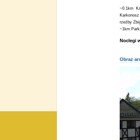
~0.1km
K
Karkonosz
rzeźby Zbi
~1km
Park
Noclegi 
Obraz ar