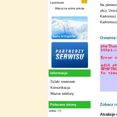
2
Lastminute
Na pierwsz
Więcej na
wolne pokoje
ulicy Uroc
Karkonosz 
Karkonoszy
Ostatnia 
Informacje
Szlaki rowerowe
Komunikacja
Ważne telefony
Zobacz r
Polecane strony
online: (7)
Atrakcje 