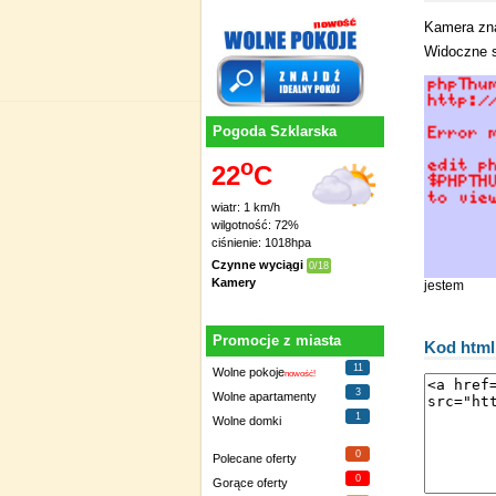
Kamera zna
Widoczne s
Pogoda Szklarska
o
22
C
wiatr: 1 km/h
wilgotność: 72%
ciśnienie: 1018hpa
Czynne wyciągi
0/18
Kamery
jestem
Promocje z miasta
Kod html
11
Wolne pokoje
nowość!
3
Wolne apartamenty
1
Wolne domki
0
Polecane oferty
0
Gorące oferty