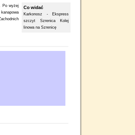
. Po wyżej
Co widać
a kanapowa
Karkonosz - Ekspress
 Zachodnich
szczyt Szrenica
Kolej
linowa na Szrenicę