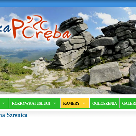
ROZRYWKA I USŁUGI
KAMERY
OGŁOSZENIA
GALER
na Szrenica