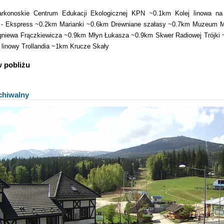
arkonoskie Centrum Edukacji Ekologicznej KPN
~0.1km
Kolej linowa na
 - Ekspress
~0.2km
Marianki
~0.6km
Drewniane szałasy
~0.7km
Muzeum Mi
gniewa Frączkiewicza
~0.9km
Młyn Łukasza
~0.9km
Skwer Radiowej Trójki
 linowy Trollandia
~1km
Krucze Skały
w pobliżu
chiwalny