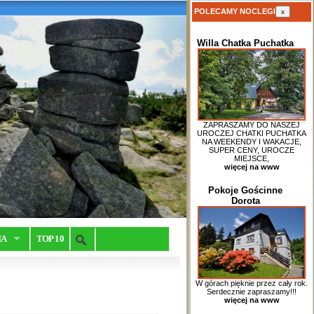
POLECAMY NOCLEGI
x
Willa Chatka Puchatka
ZAPRASZAMY DO NASZEJ
UROCZEJ CHATKI PUCHATKA
NA WEEKENDY I WAKACJE,
SUPER CENY, UROCZE
MIEJSCE,
więcej na www
Pokoje Gościnne
Dorota
IA
TOP 10
W górach pięknie przez cały rok.
Serdecznie zapraszamy!!!
więcej na www