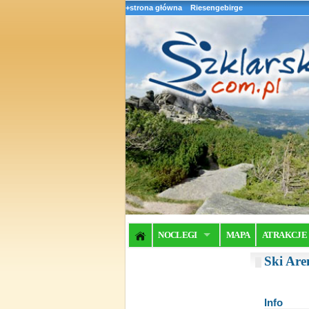
+strona główna
Riesengebirge
NOCLEGI
MAPA
ATRAKCJE
Ski Are
Info