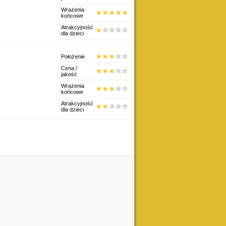
Wrażenia
końcowe
Atrakcyjność
dla dzieci
Położenie
Cena /
jakość
Wrażenia
końcowe
Atrakcyjność
dla dzieci