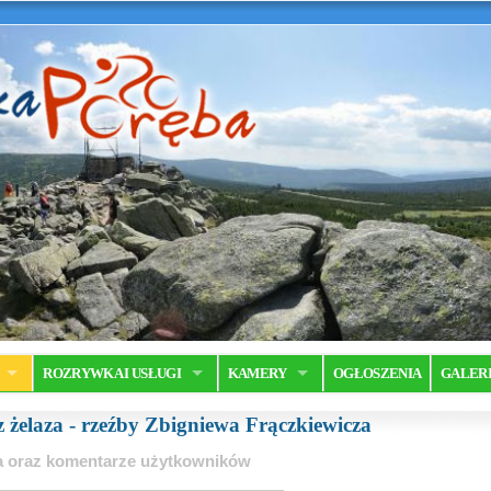
ROZRYWKA I USŁUGI
KAMERY
OGŁOSZENIA
GALER
z żelaza - rzeźby Zbigniewa Frączkiewicza
ia oraz komentarze użytkowników