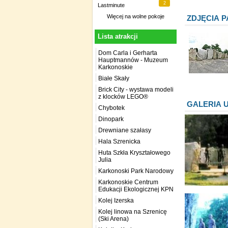
2
Lastminute
Więcej na
wolne pokoje
ZDJĘCIA 
Lista atrakcji
Dom Carla i Gerharta
Hauptmannów - Muzeum
Karkonoskie
Białe Skały
Brick City - wystawa modeli
z klocków LEGO®
GALERIA 
Chybotek
Dinopark
Drewniane szałasy
Hala Szrenicka
Huta Szkła Kryształowego
Julia
Karkonoski Park Narodowy
Karkonoskie Centrum
Edukacji Ekologicznej KPN
Kolej Izerska
Kolej linowa na Szrenicę
(Ski Arena)