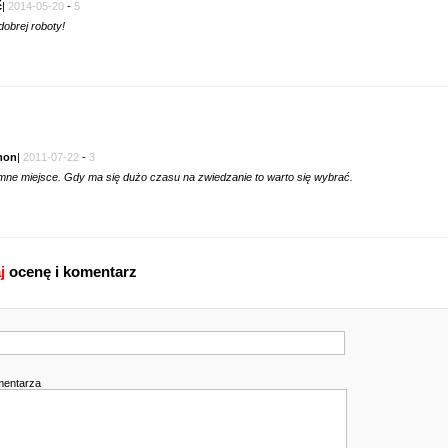
ć
|
2014-05-20
-
5
dobrej roboty!
mon
|
2011-07-22
-
3
mne miejsce. Gdy ma się dużo czasu na zwiedzanie to warto się wybrać.
j
ocenę i komentarz
mentarza