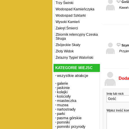
Goś
Trzy Świnki
Kawał 
Wodospad Kamieńczyka
Wodospad Szklarki
Wysoki Kamień
Zakręt Śmierci
Zbiornik retencyjny Czeska
Struga
Zbójeckie Skały
Szy
Przyje
Złoty Widok
Żelazny Tygiel Waloński
KATEGORIE MIEJSC
wszystkie atrakcje
Doda
galerie
jaskinie
kolejki
Imię lub nick
kościoły
miasteczka
muzea
nartostrady
Wpisz treść ko
parki
pasma górskie
pomniki
pomniki przyrody