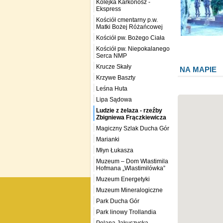
Kolejka Karkonosz -
Ekspress
Kościół cmentarny p.w.
Matki Bożej Różańcowej
Kościół pw. Bożego Ciała
Kościół pw. Niepokalanego
Serca NMP
Krucze Skały
NA MAPIE
Krzywe Baszty
Leśna Huta
Lipa Sądowa
Ludzie z żelaza - rzeźby
Zbigniewa Frączkiewicza
Magiczny Szlak Ducha Gór
Marianki
Młyn Łukasza
Muzeum – Dom Wlastimila
Hofmana „Wlastimilówka”
Muzeum Energetyki
Muzeum Mineralogiczne
Park Ducha Gór
Park linowy Trollandia