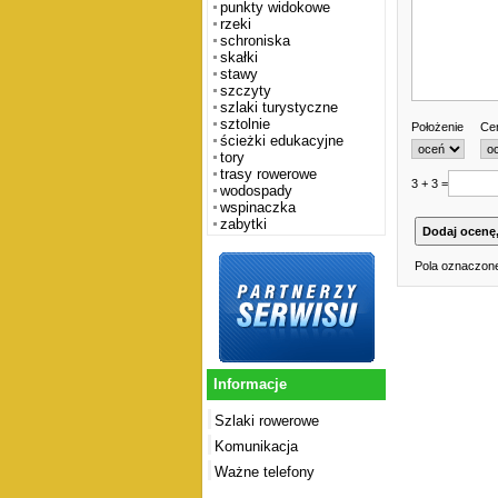
punkty widokowe
rzeki
schroniska
skałki
stawy
szczyty
szlaki turystyczne
sztolnie
Położenie
Cen
ścieżki edukacyjne
tory
trasy rowerowe
3 + 3 =
wodospady
wspinaczka
zabytki
Pola oznaczone
Informacje
Szlaki rowerowe
Komunikacja
Ważne telefony