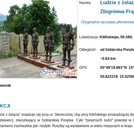
Ludzie z żelaz
Nazwa:
Zbigniewa Frą
Oryginalna wystawa plenerowa
Lokalizacja:
Kilińskiego, 58-580
Odległość:
od Szklarska Porę
~0.64 km
GPS:
50°49'19.983"N 15
50.822218 15.5258
pomnik
KCJI
a" znajduje się przy ul. Słonecznej, róg ulicy Kilińskiego prowadzącej do wyciągu. Autorem żelaznych rzeźb jest artysta
zkiewicz, mieszkający w Szklarskiej Porębie. Cykl "żelaznych ludzi" powstał w
zarówno zachwytów jak i krytyki. Rzeźby są wystawiane w wielu miejscach w kraju.