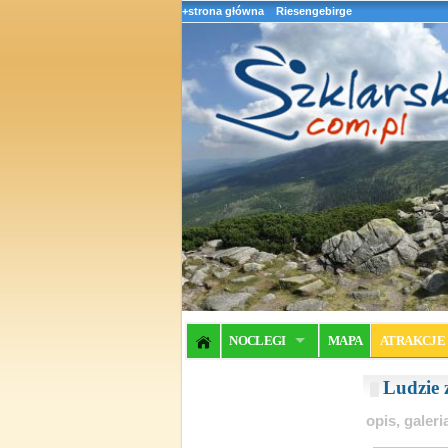
+strona główna
Riesengebirge
NOCLEGI
MAPA
ATRAKCJE
Ludzie 
opis, galer