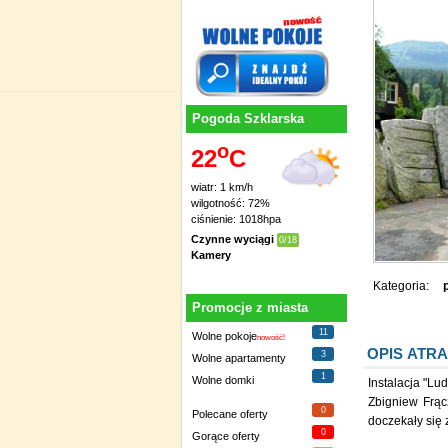
Pogoda Szklarska
o
22
C
wiatr: 1 km/h
wilgotność: 72%
ciśnienie: 1018hpa
Czynne wyciągi
0/18
Kamery
Kategoria:
Promocje z miasta
11
Wolne pokoje
nowość!
OPIS ATRA
3
Wolne apartamenty
1
Wolne domki
Instalacja "Ludzie z żelaz
Zbigniew Frąc
0
Polecane oferty
doczekały się 
0
Gorące oferty