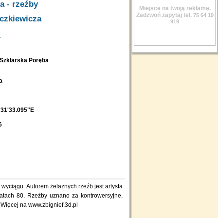
a - rzeźby
Miejsce na twoją reklamę.
Zadzwoń zapytaj tel.
75 64 19
czkiewicza
919
.
, Szklarska Poręba
ba
°31'33.095"E
6
 latach 80. Rzeźby uznano za kontrowersyjne,
 Więcej na www.zbignief.3d.pl