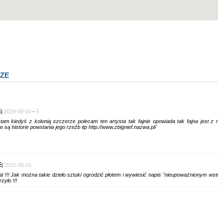
ZE
ć
|
2019-08-10
-
5
tam kiedyś z kolonią szczerze polecam ten artysta tak fajnie opowiada tak fajna jest z
 są historie powstania jego rzeźb itp http://www.zbignief.nazwa.pl/
ć
|
2015-06-01
l !!! Jak można takie dzieło sztuki ogrodzić płotem i wywiesić napis "nieupoważnionym ws
zyło !!!