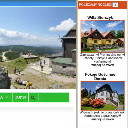
POLECAMY NOCLEGI
x
Willa Storczyk
Zapraszamy! Promocyjne ceny!
Rabaty! Pokoje z aneksami
kuchennymi!
więcej na www
Pokoje Gościnne
Dorota
IA
TOP 10
W górach pięknie przez cały rok.
Serdecznie zapraszamy!!!
więcej na www