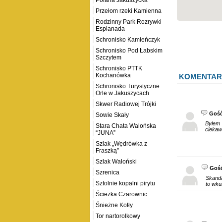
Polana Jakuszycka
Przełom rzeki Kamienna
Rodzinny Park Rozrywki
Esplanada
Schronisko Kamieńczyk
Schronisko Pod Łabskim
Szczytem
Schronisko PTTK
Kochanówka
KOMENTAR
Schronisko Turystyczne
Orle w Jakuszycach
Skwer Radiowej Trójki
Goś
Sowie Skały
Byłem 
Stara Chata Walońska
ciekawe
“JUNA”
Szlak „Wędrówka z
Fraszką”
Szlak Waloński
Goś
Szrenica
Skanda
Sztolnie kopalni pirytu
to wkur
Ścieżka Czarownic
Śnieżne Kotły
Tor nartorolkowy