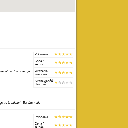
Położenie
Cena /
jakość
Wrażenia
 nim atmosfera i mega
końcowe
Atrakcyjność
dla dzieci
tęp wzbroniony". Bardzo mnie
Położenie
Cena /
jakość