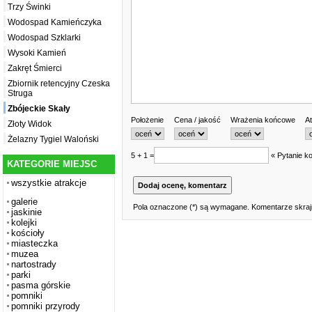
Trzy Świnki
Wodospad Kamieńczyka
Wodospad Szklarki
Wysoki Kamień
Zakręt Śmierci
Zbiornik retencyjny Czeska
Struga
Zbójeckie Skały
Położenie
Cena / jakość
Wrażenia końcowe
At
Złoty Widok
Żelazny Tygiel Waloński
5 + 1 =
« Pytanie ko
KATEGORIE MIEJSC
wszystkie atrakcje
galerie
Pola oznaczone (*) są wymagane. Komentarze skrajn
jaskinie
kolejki
kościoły
miasteczka
muzea
nartostrady
parki
pasma górskie
pomniki
pomniki przyrody