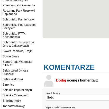
Polana Jakuszycka
Przełom rzeki Kamienna
Rodzinny Park Rozrywki
Esplanada
Schronisko Kamieńczyk
Schronisko Pod Łabskim
Szczytem
Schronisko PTTK
Kochanówka
Schronisko Turystyczne
Orle w Jakuszycach
Skwer Radiowej Trójki
Sowie Skały
Stara Chata Walońska
KOMENTARZE
“JUNA”
Szlak „Wędrówka z
Fraszką”
Szlak Waloński
Dodaj
ocenę i komentarz
Szrenica
Sztolnie kopalni pirytu
Imię lub nick
Ścieżka Czarownic
Śnieżne Kotły
Tor nartorolkowy
Wpisz treść komentarza