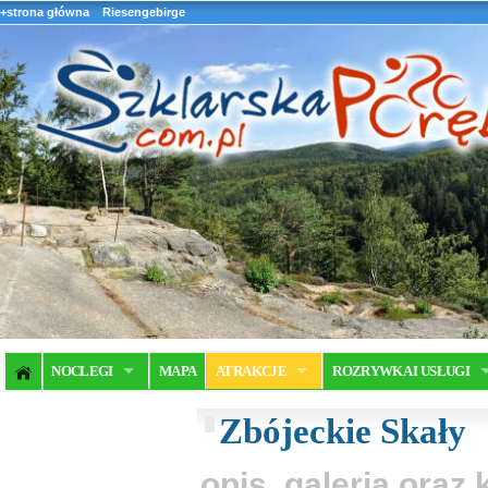
+strona główna
Riesengebirge
NOCLEGI
MAPA
ATRAKCJE
ROZRYWKA I USŁUGI
Zbójeckie Skały
opis, galeria ora