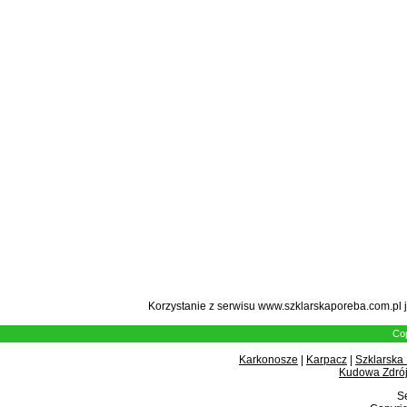
Korzystanie z serwisu www.szklarskaporeba.com.pl 
Cop
Karkonosze
|
Karpacz
|
Szklarska
Kudowa Zdrój
Se