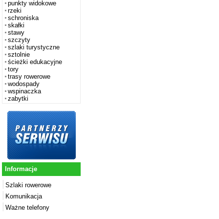
punkty widokowe
rzeki
schroniska
skałki
stawy
szczyty
szlaki turystyczne
sztolnie
ścieżki edukacyjne
tory
trasy rowerowe
wodospady
wspinaczka
zabytki
Informacje
Szlaki rowerowe
Komunikacja
Ważne telefony