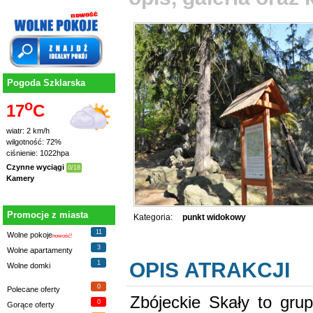
Pogoda Szklarska
o
17
C
wiatr: 2 km/h
wilgotność: 72%
ciśnienie: 1022hpa
Czynne wyciągi
0/18
Kamery
Promocje z miasta
Kategoria:
punkt widokowy
11
Wolne pokoje
nowość!
3
Wolne apartamenty
OPIS ATRAKCJI
1
Wolne domki
0
Polecane oferty
Zbójeckie Skały to gru
0
Gorące oferty