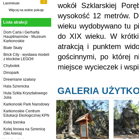
2
wokół Szklarskiej Por
Lastminute
Więcej na
wolne pokoje
wysokość 12 metrów. Da
Lista atrakcji
wieku wydobywano tu pir
Dom Carla i Gerharta
do XIX wieku. W krótki
Hauptmannów - Muzeum
Karkonoskie
atrakcją i punktem wi
Białe Skały
gościnnymi, po której n
Brick City - wystawa modeli
z klocków LEGO®
miejsce wycieczek i wspi
Chybotek
Dinopark
Drewniane szałasy
Hala Szrenicka
GALERIA UŻYTK
Huta Szkła Kryształowego
Julia
Karkonoski Park Narodowy
Karkonoskie Centrum
Edukacji Ekologicznej KPN
Kolej Izerska
Kolej linowa na Szrenicę
(Ski Arena)