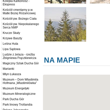
Kolejka Karkonosz -
Ekspress
Kościół cmentarny p.w.
Matki Bożej Różańcowej
Kościół pw. Bożego Ciała
Kościół pw. Niepokalanego
Serca NMP
Krucze Skały
Krzywe Baszty
Leśna Huta
Lipa Sądowa
Ludzie z żelaza - rzeźby
NA MAPIE
Zbigniewa Frączkiewicza
Magiczny Szlak Ducha Gór
Marianki
Młyn Łukasza
Muzeum – Dom Wlastimila
Hofmana „Wlastimilówka”
Muzeum Energetyki
Muzeum Mineralogiczne
Park Ducha Gór
Park linowy Trollandia