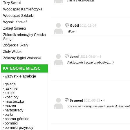
Fajna ciekawostka!
Trzy Świnki
Wodospad Kamieńczyka
Wodospad Szklarki
Wysoki Kamień
Gość
|
2011-11-04
Zakręt Śmierci
Wow
Zbiornik retencyjny Czeska
Struga
Zbójeckie Skały
Złoty Widok
donni
|
2011-09-04
-
3
Żelazny Tygiel Waloński
Faktycznie trochę chybotliwy... :)
KATEGORIE MIEJSC
wszystkie atrakcje
galerie
jaskinie
kolejki
kościoły
Szymon
|
2011-07-22
-
4
miasteczka
muzea
Szczerze mówiąc nie ma tu wiele do komento
nartostrady
parki
pasma górskie
pomniki
pomniki przyrody