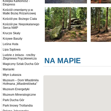
Kolejka Karkonosz -
Ekspress
Kościół cmentarny p.w.
Matki Bożej Różańcowej
Kościół pw. Bożego Ciała
Kościół pw. Niepokalanego
Serca NMP
Krucze Skały
Krzywe Baszty
Leśna Huta
Lipa Sądowa
Ludzie z żelaza - rzeźby
NA MAPIE
Zbigniewa Frączkiewicza
Magiczny Szlak Ducha Gór
Marianki
Młyn Łukasza
Muzeum – Dom Wlastimila
Hofmana „Wlastimilówka”
Muzeum Energetyki
Muzeum Mineralogiczne
Park Ducha Gór
Park linowy Trollandia