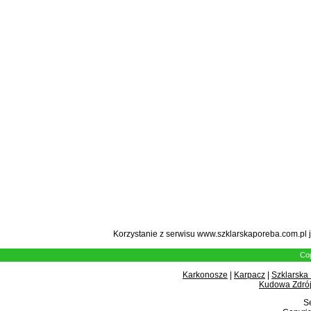
Korzystanie z serwisu www.szklarskaporeba.com.pl 
Cop
Karkonosze
|
Karpacz
|
Szklarska
Kudowa Zdrój
Se