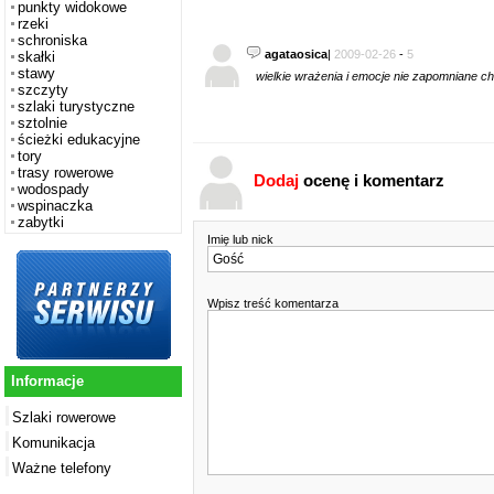
punkty widokowe
rzeki
schroniska
agataosica
|
2009-02-26
-
5
skałki
stawy
wielkie wrażenia i emocje nie zapomniane chwile
szczyty
szlaki turystyczne
sztolnie
ścieżki edukacyjne
tory
trasy rowerowe
Dodaj
ocenę i komentarz
wodospady
wspinaczka
zabytki
Imię lub nick
Wpisz treść komentarza
Informacje
Szlaki rowerowe
Komunikacja
Ważne telefony