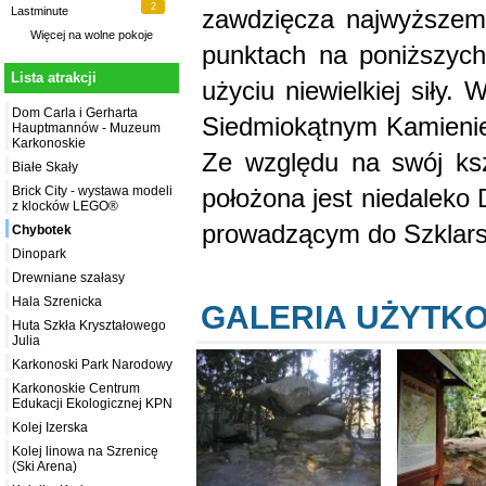
2
zawdzięcza najwyższemu
Lastminute
Więcej na
wolne pokoje
punktach na poniższych
Lista atrakcji
użyciu niewielkiej siły.
Dom Carla i Gerharta
Siedmiokątnym Kamienie
Hauptmannów - Muzeum
Karkonoskie
Ze względu na swój ksz
Białe Skały
położona jest niedaleko
Brick City - wystawa modeli
z klocków LEGO®
prowadzącym do Szklarsk
Chybotek
Dinopark
Drewniane szałasy
Hala Szrenicka
GALERIA UŻYTK
Huta Szkła Kryształowego
Julia
Karkonoski Park Narodowy
Karkonoskie Centrum
Edukacji Ekologicznej KPN
Kolej Izerska
Kolej linowa na Szrenicę
(Ski Arena)