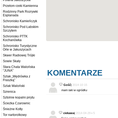
Polana Jakuszycka
Przełom rzeki Kamienna
Rodzinny Park Rozrywki
Esplanada
Schronisko Kamieńczyk
Schronisko Pod Łabskim
Szczytem
Schronisko PTTK
Kochanówka
Schronisko Turystyczne
Orle w Jakuszycach
Skwer Radiowej Trójki
Sowie Skały
Stara Chata Walońska
KOMENTARZE
“JUNA”
Szlak „Wędrówka z
Fraszką”
Gość
|
2014-10-15
Szlak Waloński
mam taki w ogródku
Szrenica
Sztolnie kopalni pirytu
Ścieżka Czarownic
Śnieżne Kotły
ciekawa
|
2014-04-29
-
5
Tor nartorolkowy