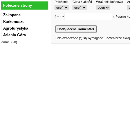
Położenie
Cena / jakość
Wrażenia końcowe
At
Polecane strony
Zakopane
4 + 4 =
« Pytanie ko
Karkonosze
Agroturystyka
Jelenia Góra
Pola oznaczone (*) są wymagane. Komentarze skrajn
online: (20)