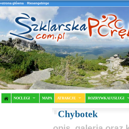
+strona główna
Riesengebirge
NOCLEGI
MAPA
ATRAKCJE
ROZRYWKA I USŁUGI
Chybotek
opis, galeria ora