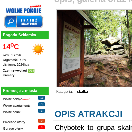
Pogoda Szklarska
o
14
C
wiatr: 1 km/h
wilgotność: 71%
ciśnienie: 1024hpa
Czynne wyciągi
0/18
Kamery
Promocje z miasta
Kategoria:
skałka
11
Wolne pokoje
nowość!
3
Wolne apartamenty
OPIS ATRAKCJI
1
Wolne domki
0
Polecane oferty
Chybotek to grupa skal
0
Gorące oferty