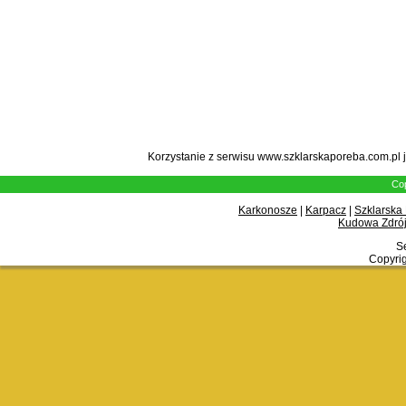
Korzystanie z serwisu www.szklarskaporeba.com.pl 
Cop
Karkonosze
|
Karpacz
|
Szklarska
Kudowa Zdrój
Se
Copyrig