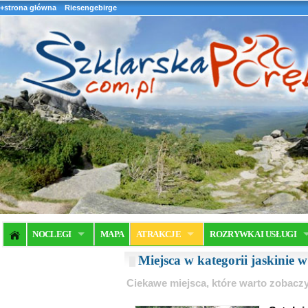
+strona główna
Riesengebirge
NOCLEGI
MAPA
ATRAKCJE
ROZRYWKA I USŁUGI
Miejsca w kategorii jaskinie w
Ciekawe miejsca, które warto zobaczy