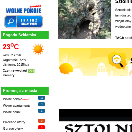
Sztolni
Sztolnie ni
tam dostać 
znajdziemy
wydeptane ś
Pogoda Szklarska
TAGI:
sztol
o
23
C
wiatr: 2 km/h
wilgotność: 72%
ciśnienie: 1015hpa
Czynne wyciągi
0/18
Kamery
Promocje z miasta
11
Wolne pokoje
nowość!
3
Wolne apartamenty
1
Wolne domki
0
Polecane oferty
0
Gorące oferty