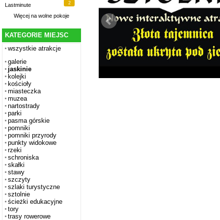
2
Lastminute
Więcej na
wolne pokoje
KATEGORIE MIEJSC
wszystkie atrakcje
galerie
jaskinie
kolejki
kościoły
miasteczka
muzea
nartostrady
parki
pasma górskie
pomniki
pomniki przyrody
punkty widokowe
rzeki
schroniska
skałki
stawy
szczyty
szlaki turystyczne
sztolnie
ścieżki edukacyjne
tory
trasy rowerowe