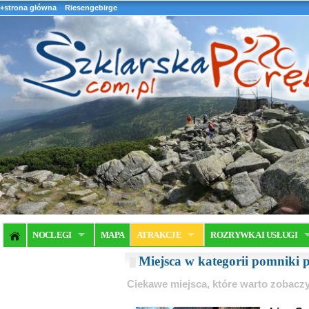
+strona główna
Riesengebirge
NOCLEGI
MAPA
ATRAKCJE
ROZRYWKA I USŁUGI
Miejsca w kategorii pomniki 
Ciekawe miejsca, które warto zobaczy