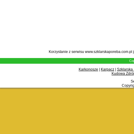
Korzystanie z serwisu www.szklarskaporeba.com.pl 
Cop
Karkonosze
|
Karpacz
|
Szklarska
Kudowa Zdrój
Se
Copyrig