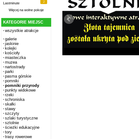
2
Lastminute
Więcej na
wolne pokoje
KATEGORIE MIEJSC
wszystkie atrakcje
galerie
jaskinie
kolejki
kościoły
miasteczka
muzea
nartostrady
parki
pasma górskie
pomniki
pomniki przyrody
punkty widokowe
rzeki
schroniska
skałki
stawy
szczyty
szlaki turystyczne
sztolnie
ścieżki edukacyjne
tory
trasy rowerowe