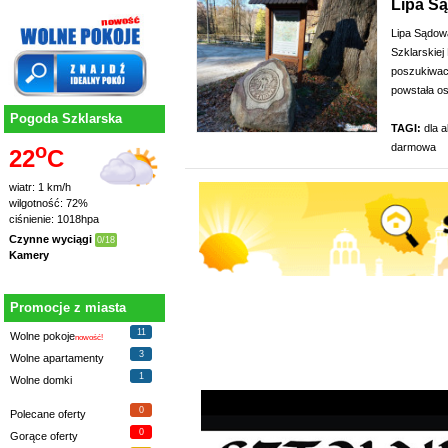
Lipa S
Lipa Sądowa
Szklarskiej
poszukiwac
powstała os
Pogoda Szklarska
TAGI:
dla 
o
darmowa
22
C
wiatr: 1 km/h
wilgotność: 72%
ciśnienie: 1018hpa
Czynne wyciągi
0/18
Kamery
Promocje z miasta
11
Wolne pokoje
nowość!
3
Wolne apartamenty
1
Wolne domki
0
Polecane oferty
0
Gorące oferty