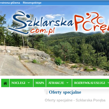
+strona główna
Riesengebirge
NOCLEGI
MAPA
ATRAKCJE
ROZRYWKA I USŁUGI
Oferty specjalne
Oferty specjalne - Szklarska Poręba