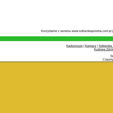
Korzystanie z serwisu www.szklarskaporeba.com.pl 
Karkonosze
|
Karpacz
|
Szklarska
Kudowa Zdrój
Se
Copyrig