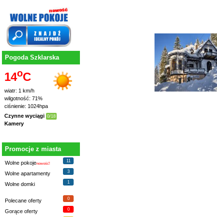
Pogoda Szklarska
o
14
C
wiatr: 1 km/h
wilgotność: 71%
ciśnienie: 1024hpa
Czynne wyciągi
0/18
Kamery
Promocje z miasta
11
Wolne pokoje
nowość!
3
Wolne apartamenty
1
Wolne domki
0
Polecane oferty
0
Gorące oferty