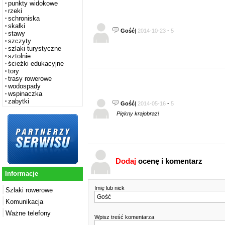
punkty widokowe
rzeki
schroniska
skałki
Gość
|
2014-10-23
-
5
stawy
szczyty
szlaki turystyczne
sztolnie
ścieżki edukacyjne
tory
trasy rowerowe
wodospady
wspinaczka
zabytki
Gość
|
2014-05-16
-
5
Piękny krajobraz!
Dodaj
ocenę i komentarz
Informacje
Imię lub nick
Szlaki rowerowe
Komunikacja
Ważne telefony
Wpisz treść komentarza