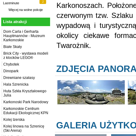
2
Karkonoszach. Położone
Lastminute
Więcej na
wolne pokoje
czerwonym tzw. Szlaku P
Lista atrakcji
wypadową i turystyczną
Dom Carla i Gerharta
okolicy ciekawe forma
Hauptmannów - Muzeum
Karkonoskie
Twarożnik.
Białe Skały
Brick City - wystawa modeli
z klocków LEGO®
Chybotek
ZDJĘCIA PANOR
Dinopark
Drewniane szałasy
Hala Szrenicka
Huta Szkła Kryształowego
Julia
Karkonoski Park Narodowy
Karkonoskie Centrum
Edukacji Ekologicznej KPN
Kolej Izerska
GALERIA UŻYTK
Kolej linowa na Szrenicę
(Ski Arena)