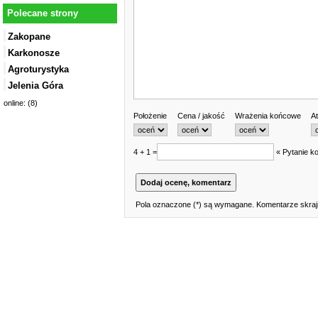
Polecane strony
Zakopane
Karkonosze
Agroturystyka
Jelenia Góra
online: (8)
Położenie
Cena / jakość
Wrażenia końcowe
At
4 + 1 =
« Pytanie ko
Pola oznaczone (*) są wymagane. Komentarze skrajn