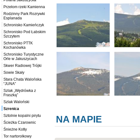
Polana Jakuszycka
Przełom rzeki Kamienna
Rodzinny Park Rozrywki
Esplanada
Schronisko Kamieńczyk
Schronisko Pod Łabskim
Szczytem
Schronisko PTTK
Kochanówka
Schronisko Turystyczne
Orle w Jakuszycach
Skwer Radiowej Trójki
Sowie Skały
Stara Chata Walońska
“JUNA”
Szlak „Wędrówka z
Fraszką”
Szlak Waloński
Szrenica
Sztolnie kopalni pirytu
NA MAPIE
Ścieżka Czarownic
Śnieżne Kotły
Tor nartorolkowy