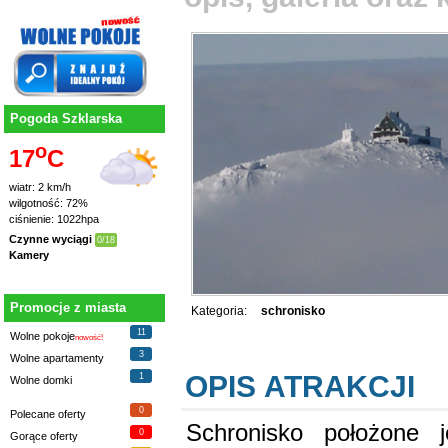
Pogoda Szklarska
o
17
C
wiatr: 2 km/h
wilgotność: 72%
ciśnienie: 1022hpa
Czynne wyciągi
0/18
Kamery
Promocje z miasta
Kategoria:
schronisko
11
Wolne pokoje
nowość!
3
Wolne apartamenty
OPIS ATRAKCJI
1
Wolne domki
0
Polecane oferty
Schronisko położone 
0
Gorące oferty