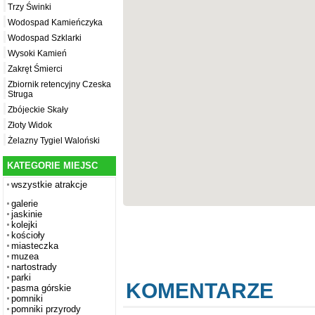
Trzy Świnki
Wodospad Kamieńczyka
Wodospad Szklarki
Wysoki Kamień
Zakręt Śmierci
Zbiornik retencyjny Czeska
Struga
Zbójeckie Skały
Złoty Widok
Żelazny Tygiel Waloński
KATEGORIE MIEJSC
wszystkie atrakcje
galerie
jaskinie
kolejki
kościoły
miasteczka
muzea
nartostrady
parki
KOMENTARZE
pasma górskie
pomniki
pomniki przyrody