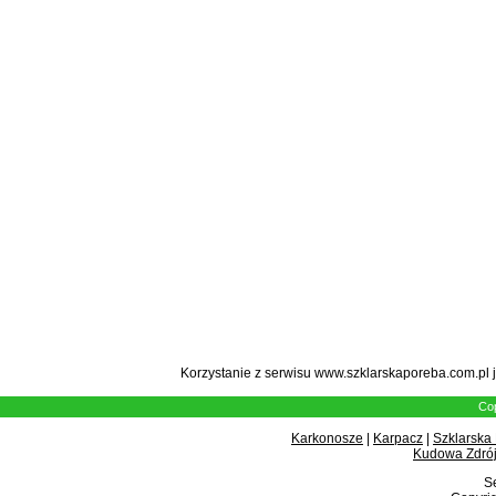
Korzystanie z serwisu www.szklarskaporeba.com.pl 
Cop
Karkonosze
|
Karpacz
|
Szklarska
Kudowa Zdrój
Se