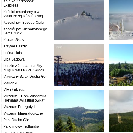
Kolejka Karkonosz -
Ekspress
Kościół cmentarny p.w.
Matki Bożej Różańcowej
Kościół pw. Bożego Ciała
Kościół pw. Niepokalanego
Serca NMP
Krucze Skały
Krzywe Baszty
Leśna Huta
Lipa Sądowa
Ludzie z żelaza - rzeźby
Zbigniewa Frączkiewicza
Magiczny Szlak Ducha Gór
Marianki
Młyn Łukasza
Muzeum – Dom Wlastimila
Hofmana „Wlastimilówka”
Muzeum Energetyki
Muzeum Mineralogiczne
Park Ducha Gór
Park linowy Trollandia