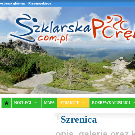
+strona główna
Riesengebirge
NOCLEGI
MAPA
ATRAKCJE
ROZRYWKA I USŁUGI
Szrenica
opis, galeria ora