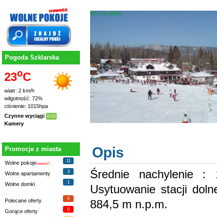
Pogoda Szklarska
o
23
C
wiatr: 2 km/h
wilgotność: 72%
ciśnienie: 1015hpa
Czynne wyciągi
0/18
Kamery
Opis
Promocje z miasta
11
Wolne pokoje
nowość!
Średnie nachylenie :
3
Wolne apartamenty
1
Wolne domki
Usytuowanie stacji doln
0
884,5 m n.p.m.
Polecane oferty
0
Gorące oferty