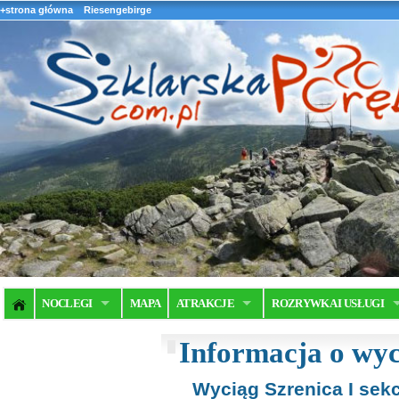
+strona główna
Riesengebirge
NOCLEGI
MAPA
ATRAKCJE
ROZRYWKA I USŁUGI
Informacja o wy
Wyciąg Szrenica I sekc