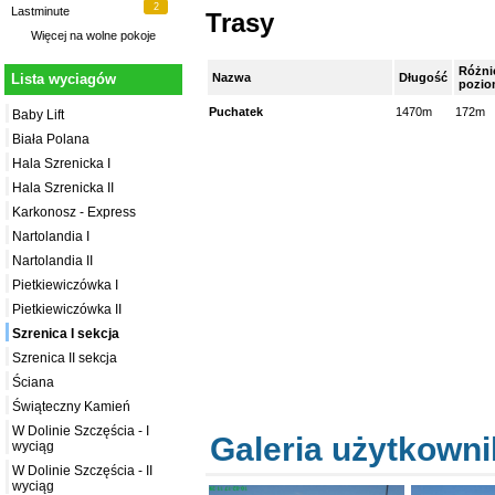
2
Lastminute
Trasy
Więcej na
wolne pokoje
Różni
Nazwa
Długość
Lista wyciagów
pozi
Puchatek
1470m
172m
Baby Lift
Biała Polana
Hala Szrenicka I
Hala Szrenicka II
Karkonosz - Express
Nartolandia I
Nartolandia II
Pietkiewiczówka I
Pietkiewiczówka II
Szrenica I sekcja
Szrenica II sekcja
Ściana
Świąteczny Kamień
W Dolinie Szczęścia - I
Galeria użytkown
wyciąg
W Dolinie Szczęścia - II
wyciąg