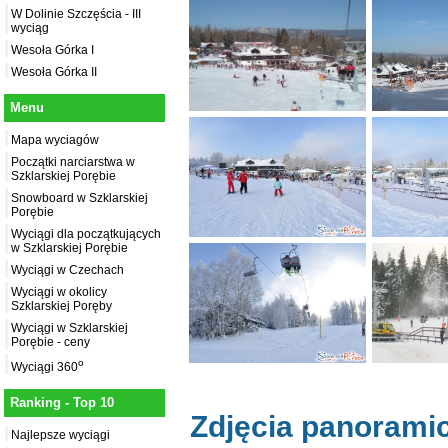
W Dolinie Szczęścia - III
wyciąg
Wesoła Górka I
Wesoła Górka II
Menu
Mapa wyciagów
Początki narciarstwa w
Szklarskiej Porębie
Snowboard w Szklarskiej
Porębie
Wyciągi dla początkujących
w Szklarskiej Porębie
Wyciągi w Czechach
Wyciągi w okolicy
Szklarskiej Poręby
Wyciągi w Szklarskiej
Porębie - ceny
o
Wyciągi 360
Ranking - Top 10
Zdjęcia panorami
Najlepsze wyciągi