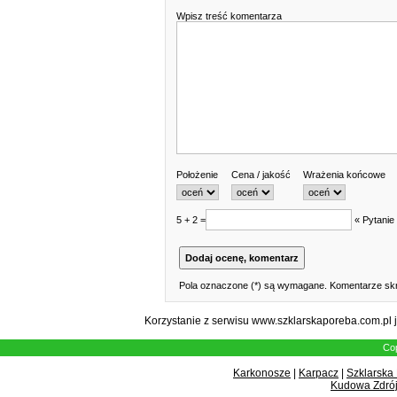
Wpisz treść komentarza
Położenie
Cena / jakość
Wrażenia końcowe
5 + 2 =
« Pytanie
Pola oznaczone (*) są wymagane. Komentarze skr
Korzystanie z serwisu www.szklarskaporeba.com.pl 
Cop
Karkonosze
|
Karpacz
|
Szklarska
Kudowa Zdrój