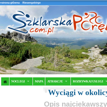
+strona główna
Riesengebirge
NOCLEGI
MAPA
ATRAKCJE
ROZRYWKA I USŁUGI
Wyciągi w okolic
Opis najciekawszy