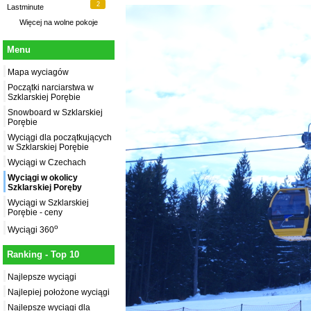
2
Lastminute
Więcej na
wolne pokoje
Menu
Mapa wyciagów
Początki narciarstwa w
Szklarskiej Porębie
Snowboard w Szklarskiej
Porębie
Wyciągi dla początkujących
w Szklarskiej Porębie
Wyciągi w Czechach
Wyciągi w okolicy
Szklarskiej Poręby
Wyciągi w Szklarskiej
Porębie - ceny
o
Wyciągi 360
Ranking - Top 10
Najlepsze wyciągi
Najlepiej położone wyciągi
Najlepsze wyciągi dla