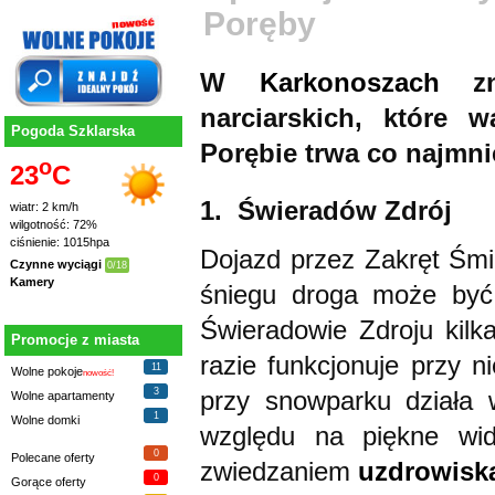
Poręby
W
Karkonoszach
zna
narciarskich, które w
Pogoda Szklarska
Porębie trwa co najmnie
o
23
C
1. Świeradów Zdrój
wiatr: 2 km/h
wilgotność: 72%
ciśnienie: 1015hpa
Dojazd przez Zakręt Śmi
Czynne wyciągi
0/18
Kamery
śniegu droga może być
Świeradowie Zdroju kil
Promocje z miasta
razie funkcjonuje przy 
11
Wolne pokoje
nowość!
przy snowparku działa
3
Wolne apartamenty
1
Wolne domki
względu na piękne wid
0
Polecane oferty
zwiedzaniem
uzdrowisk
0
Gorące oferty