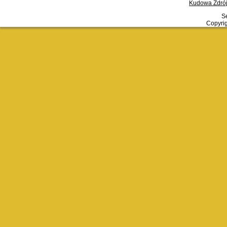
Kudowa Zdrój
Se
Copyrig