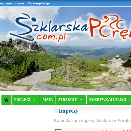
+strona główna
Riesengebirge
NOCLEGI
MAPA
ATRAKCJE
ROZRYWKA I USŁUGI
Imprezy
Kalendarium imprez Szklarska Poręb