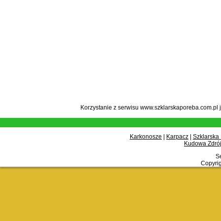
Korzystanie z serwisu www.szklarskaporeba.com.pl 
Karkonosze
|
Karpacz
|
Szklarska
Kudowa Zdrój
Se
Copyrig