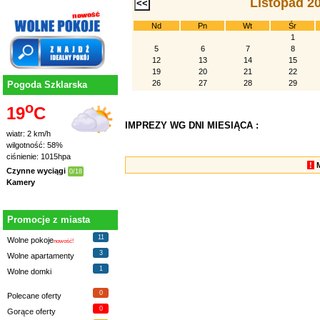
Listopad 2
Nd
Pn
Wt
Śr
1
5
6
7
8
12
13
14
15
19
20
21
22
26
27
28
29
Pogoda Szklarska
o
19
C
IMPREZY WG DNI MIESIĄCA :
wiatr: 2 km/h
wilgotność: 58%
ciśnienie: 1015hpa
!
Czynne wyciągi
0/18
Kamery
Promocje z miasta
11
Wolne pokoje
nowość!
3
Wolne apartamenty
1
Wolne domki
0
Polecane oferty
0
Gorące oferty