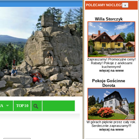
POLECAMY NOCLEGI
x
Willa Storczyk
Zapraszamy! Promocyjne ceny!
Rabaty! Pokoje z aneksami
kuchennymi!
więcej na www
Pokoje Gościnne
Dorota
IA
TOP 10
W górach pięknie przez cały rok.
Serdecznie zapraszamy!!!
więcej na www