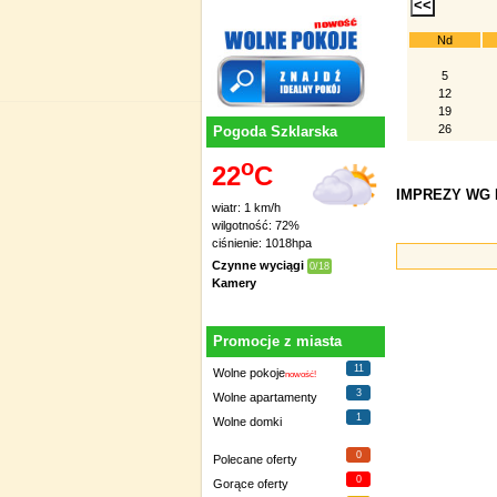
Nd
5
12
19
26
Pogoda Szklarska
o
22
C
IMPREZY WG D
wiatr: 1 km/h
wilgotność: 72%
ciśnienie: 1018hpa
Czynne wyciągi
0/18
Kamery
Promocje z miasta
11
Wolne pokoje
nowość!
3
Wolne apartamenty
1
Wolne domki
0
Polecane oferty
0
Gorące oferty