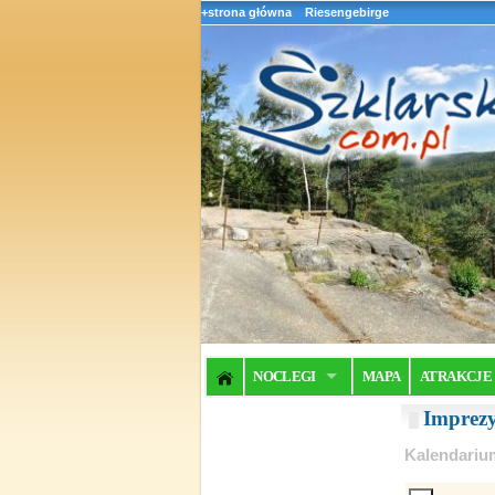
+strona główna
Riesengebirge
NOCLEGI
MAPA
ATRAKCJE
Imprez
Kalendariu