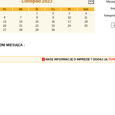
Listopad 2023
Miesią
Ro
Pn
Wt
Śr
Cz
Pt
Sob
1
2
3
4
Kategori
6
7
8
9
10
11
13
14
15
16
17
18
20
21
22
23
24
25
27
28
29
30
NI MIESIĄCA :
!
MASZ INFORMACJĘ O IMPREZIE ? DODAJ JĄ
TUT