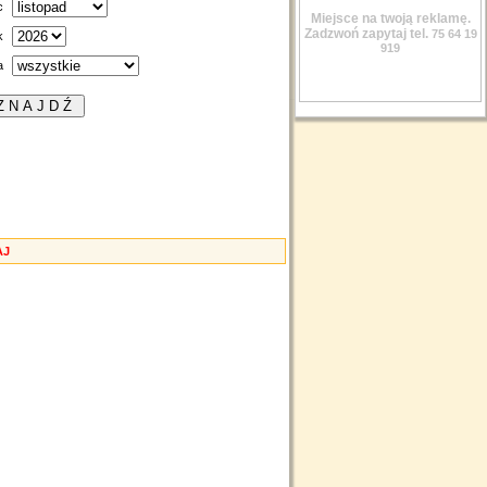
c
Miejsce na twoją reklamę.
Zadzwoń zapytaj tel.
75 64 19
k
919
a
AJ