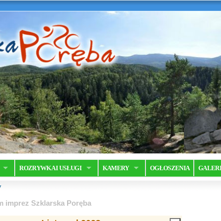
ROZRYWKA I USŁUGI
KAMERY
OGŁOSZENIA
GALER
y
m imprez Szklarska Poręba