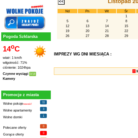
Listopad 2
Nd
Pn
Wt
Śr
1
5
6
7
8
12
13
14
15
19
20
21
22
26
27
28
29
Pogoda Szklarska
o
14
C
IMPREZY WG DNI MIESIĄCA :
wiatr: 1 km/h
wilgotność: 71%
ciśnienie: 1024hpa
!
Czynne wyciągi
0/18
Kamery
Promocje z miasta
11
Wolne pokoje
nowość!
3
Wolne apartamenty
1
Wolne domki
0
Polecane oferty
0
Gorące oferty