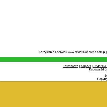
Korzystanie z serwisu www.szklarskaporeba.com.pl 
Karkonosze
|
Karpacz
|
Szklarska
Kudowa Zdrój
Se
Copyrig