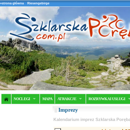
+strona główna
Riesengebirge
NOCLEGI
MAPA
ATRAKCJE
ROZRYWKA I USŁUGI
Imprezy
Kalendarium imprez Szklarska Poręb