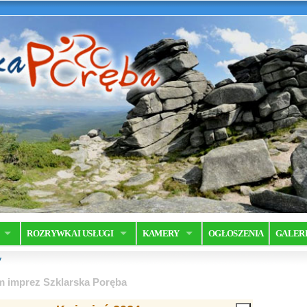
ROZRYWKA I USŁUGI
KAMERY
OGŁOSZENIA
GALER
y
m imprez Szklarska Poręba