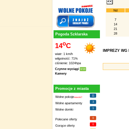
Nd
7
14
21
28
Pogoda Szklarska
o
14
C
IMPREZY WG D
wiatr: 1 km/h
wilgotność: 71%
ciśnienie: 1024hpa
Czynne wyciągi
0/18
Kamery
Promocje z miasta
11
Wolne pokoje
nowość!
3
Wolne apartamenty
1
Wolne domki
0
Polecane oferty
0
Gorące oferty