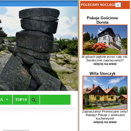
POLECAMY NOCLEGI
x
Pokoje Gościnne
Dorota
W górach pięknie przez cały rok.
Serdecznie zapraszamy!!!
więcej na www
Willa Storczyk
IA
TOP 10
Zapraszamy! Promocyjne ceny!
Rabaty! Pokoje z aneksami
kuchennymi!
więcej na www