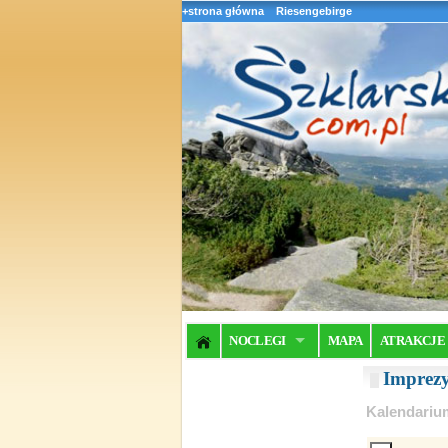
+strona główna
Riesengebirge
NOCLEGI
MAPA
ATRAKCJE
Imprez
Kalendariu