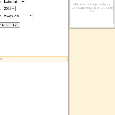
c
Miejsce na twoją reklamę.
Zadzwoń zapytaj tel.
75 64 19
k
919
a
AJ