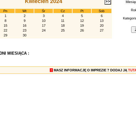
Kwiecień 2024
Miesią
Ro
Pn
Wt
Śr
Cz
Pt
Sob
1
2
3
4
5
6
Kategori
8
9
10
11
12
13
15
16
17
18
19
20
22
23
24
25
26
27
29
30
NI MIESIĄCA :
!
MASZ INFORMACJĘ O IMPREZIE ? DODAJ JĄ
TUT