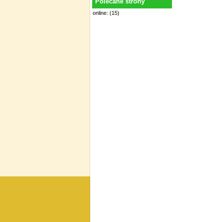
Polecane strony
online: (15)