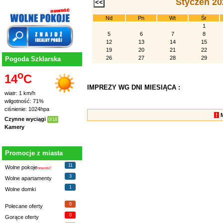
Styczeń 20
Nd
Pn
Wt
Śr
1
5
6
7
8
12
13
14
15
19
20
21
22
26
27
28
29
Pogoda Szklarska
o
14
C
IMPREZY WG DNI MIESIĄCA :
wiatr: 1 km/h
wilgotność: 71%
ciśnienie: 1024hpa
!
Czynne wyciągi
0/18
Kamery
Promocje z miasta
11
Wolne pokoje
nowość!
3
Wolne apartamenty
1
Wolne domki
0
Polecane oferty
0
Gorące oferty