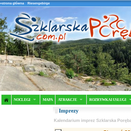
+strona główna
Riesengebirge
NOCLEGI
MAPA
ATRAKCJE
ROZRYWKA I USŁUGI
Imprezy
Kalendarium imprez Szklarska Poręb