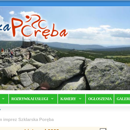
ROZRYWKA I USŁUGI
KAMERY
OGŁOSZENIA
GALER
y
m imprez Szklarska Poręba