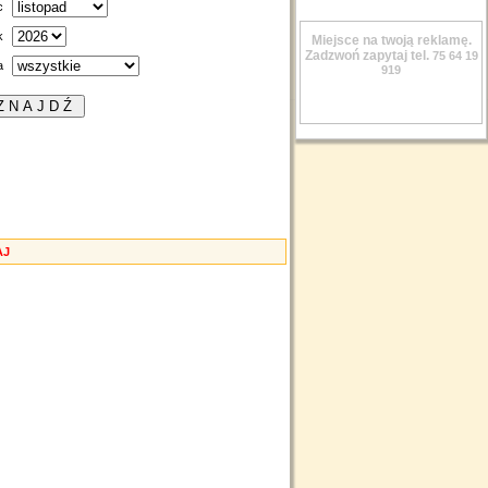
c
k
Miejsce na twoją reklamę.
Zadzwoń zapytaj tel.
75 64 19
a
919
AJ