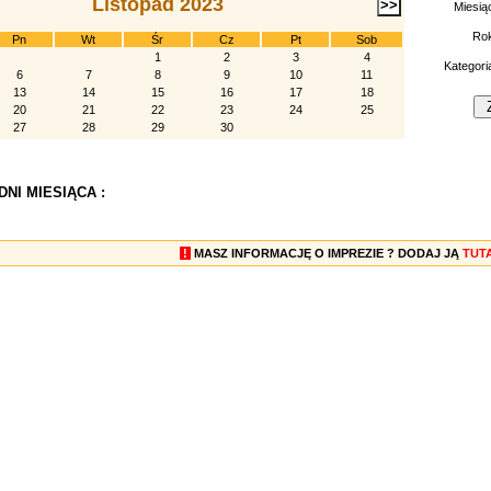
Listopad 2023
Miesią
Ro
Pn
Wt
Śr
Cz
Pt
Sob
1
2
3
4
Kategori
6
7
8
9
10
11
13
14
15
16
17
18
20
21
22
23
24
25
27
28
29
30
NI MIESIĄCA :
!
MASZ INFORMACJĘ O IMPREZIE ? DODAJ JĄ
TUT