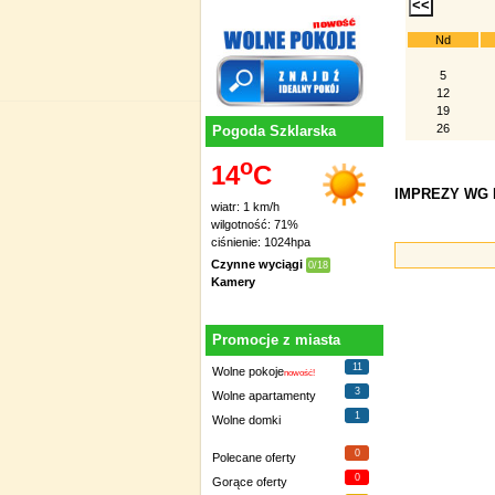
Nd
5
12
19
26
Pogoda Szklarska
o
14
C
IMPREZY WG D
wiatr: 1 km/h
wilgotność: 71%
ciśnienie: 1024hpa
Czynne wyciągi
0/18
Kamery
Promocje z miasta
11
Wolne pokoje
nowość!
3
Wolne apartamenty
1
Wolne domki
0
Polecane oferty
0
Gorące oferty