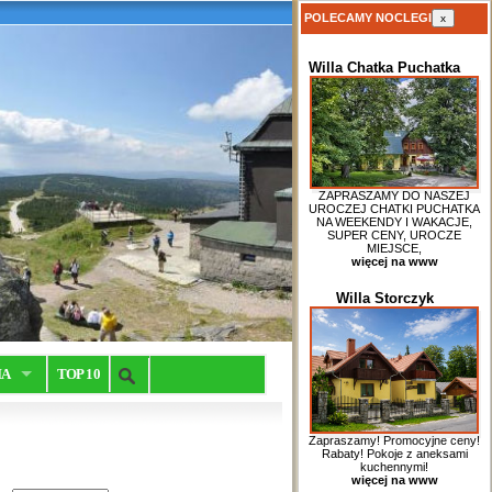
POLECAMY NOCLEGI
x
Willa Chatka Puchatka
ZAPRASZAMY DO NASZEJ
UROCZEJ CHATKI PUCHATKA
NA WEEKENDY I WAKACJE,
SUPER CENY, UROCZE
MIEJSCE,
więcej na www
Willa Storczyk
IA
TOP 10
Zapraszamy! Promocyjne ceny!
Rabaty! Pokoje z aneksami
kuchennymi!
więcej na www