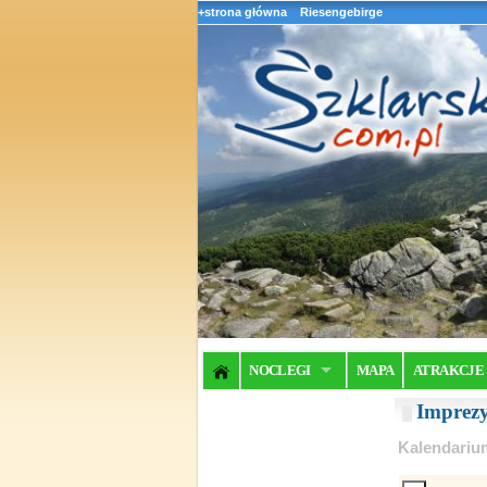
+strona główna
Riesengebirge
NOCLEGI
MAPA
ATRAKCJE
Imprez
Kalendariu