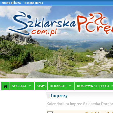
+strona główna
Riesengebirge
NOCLEGI
MAPA
ATRAKCJE
ROZRYWKA I USŁUGI
Imprezy
Kalendarium imprez Szklarska Poręb