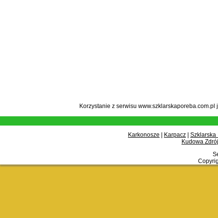
Korzystanie z serwisu www.szklarskaporeba.com.pl 
Karkonosze
|
Karpacz
|
Szklarska
Kudowa Zdrój
Se
Copyrig