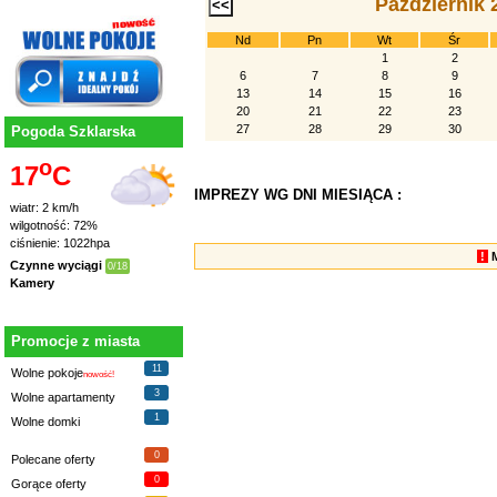
Październik 
Nd
Pn
Wt
Śr
1
2
6
7
8
9
13
14
15
16
20
21
22
23
27
28
29
30
Pogoda Szklarska
o
17
C
IMPREZY WG DNI MIESIĄCA :
wiatr: 2 km/h
wilgotność: 72%
ciśnienie: 1022hpa
!
Czynne wyciągi
0/18
Kamery
Promocje z miasta
11
Wolne pokoje
nowość!
3
Wolne apartamenty
1
Wolne domki
0
Polecane oferty
0
Gorące oferty