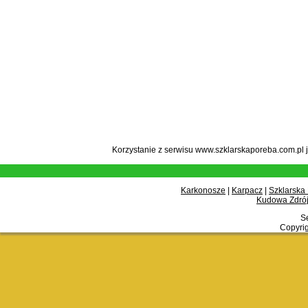
Korzystanie z serwisu www.szklarskaporeba.com.pl 
Karkonosze
|
Karpacz
|
Szklarska
Kudowa Zdrój
Se
Copyrig