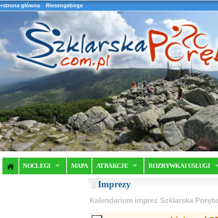
+strona główna
Riesengebirge
NOCLEGI
MAPA
ATRAKCJE
ROZRYWKA I USŁUGI
Imprezy
Kalendarium imprez Szklarska Poręb