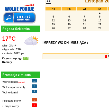
Listopad 2
Nd
Pn
Wt
Śr
1
5
6
7
8
12
13
14
15
19
20
21
22
26
27
28
29
Pogoda Szklarska
o
17
C
IMPREZY WG DNI MIESIĄCA :
wiatr: 2 km/h
wilgotność: 72%
ciśnienie: 1022hpa
!
Czynne wyciągi
0/18
Kamery
Promocje z miasta
11
Wolne pokoje
nowość!
3
Wolne apartamenty
1
Wolne domki
0
Polecane oferty
0
Gorące oferty