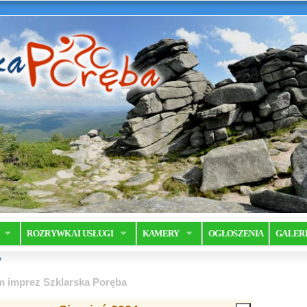
ROZRYWKA I USŁUGI
KAMERY
OGŁOSZENIA
GALER
y
m imprez Szklarska Poręba