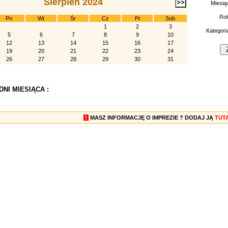
Sierpień 2024
Miesią
Ro
Pn
Wt
Śr
Cz
Pt
Sob
1
2
3
Kategori
5
6
7
8
9
10
12
13
14
15
16
17
19
20
21
22
23
24
26
27
28
29
30
31
NI MIESIĄCA :
!
MASZ INFORMACJĘ O IMPREZIE ? DODAJ JĄ
TUT