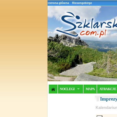
+strona główna
Riesengebirge
NOCLEGI
MAPA
ATRAKCJE
Imprez
Kalendariu