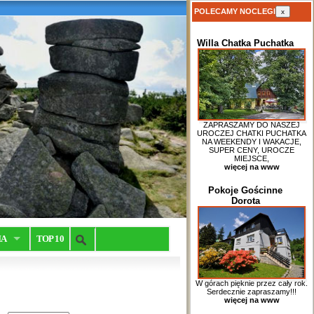
POLECAMY NOCLEGI
x
Willa Chatka Puchatka
ZAPRASZAMY DO NASZEJ
UROCZEJ CHATKI PUCHATKA
NA WEEKENDY I WAKACJE,
SUPER CENY, UROCZE
MIEJSCE,
więcej na www
Pokoje Gościnne
Dorota
IA
TOP 10
W górach pięknie przez cały rok.
Serdecznie zapraszamy!!!
więcej na www