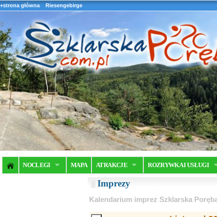
+strona główna
Riesengebirge
NOCLEGI
MAPA
ATRAKCJE
ROZRYWKA I USŁUGI
Imprezy
Kalendarium imprez Szklarska Poręb