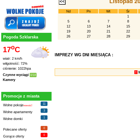
Listopad 2
Nd
Pn
Wt
Śr
1
5
6
7
8
12
13
14
15
19
20
21
22
26
27
28
29
Pogoda Szklarska
o
17
C
IMPREZY WG DNI MIESIĄCA :
wiatr: 2 km/h
wilgotność: 72%
ciśnienie: 1022hpa
!
Czynne wyciągi
0/18
Kamery
Promocje z miasta
11
Wolne pokoje
nowość!
3
Wolne apartamenty
1
Wolne domki
0
Polecane oferty
0
Gorące oferty