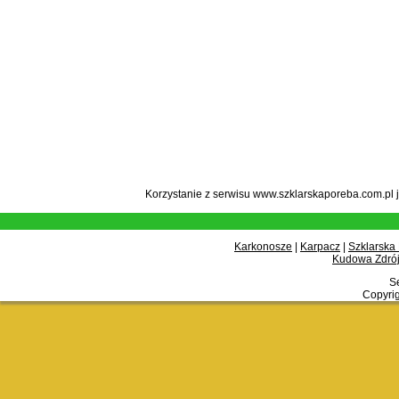
Korzystanie z serwisu www.szklarskaporeba.com.pl 
Karkonosze
|
Karpacz
|
Szklarska
Kudowa Zdrój
Se
Copyrig