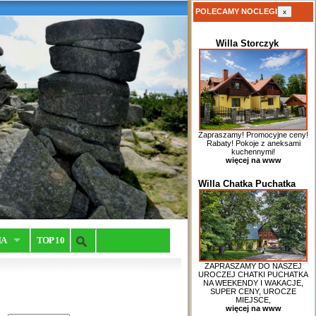
POLECAMY NOCLEGI
x
Willa Storczyk
Zapraszamy! Promocyjne ceny!
Rabaty! Pokoje z aneksami
kuchennymi!
więcej na www
Willa Chatka Puchatka
IA
TOP 10
ZAPRASZAMY DO NASZEJ
UROCZEJ CHATKI PUCHATKA
NA WEEKENDY I WAKACJE,
SUPER CENY, UROCZE
MIEJSCE,
więcej na www