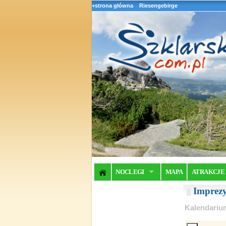
+strona główna
Riesengebirge
NOCLEGI
MAPA
ATRAKCJE
Imprez
Kalendariu