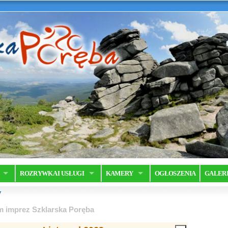
ROZRYWKA I USŁUGI
KAMERY
OGŁOSZENIA
GALER
y
m imprez Szklarska Poręba