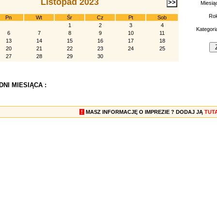
Listopad 2023
Miesią
Ro
Pn
Wt
Śr
Cz
Pt
Sob
1
2
3
4
Kategori
6
7
8
9
10
11
13
14
15
16
17
18
20
21
22
23
24
25
27
28
29
30
NI MIESIĄCA :
!
MASZ INFORMACJĘ O IMPREZIE ? DODAJ JĄ
TUT