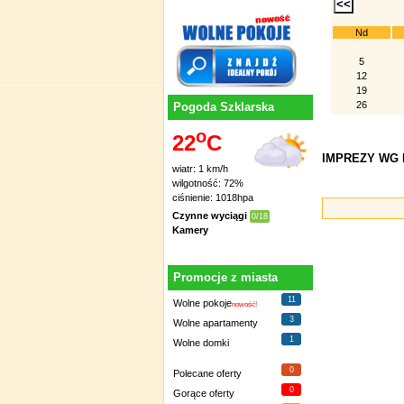
Nd
5
12
19
26
Pogoda Szklarska
o
22
C
IMPREZY WG D
wiatr: 1 km/h
wilgotność: 72%
ciśnienie: 1018hpa
Czynne wyciągi
0/18
Kamery
Promocje z miasta
11
Wolne pokoje
nowość!
3
Wolne apartamenty
1
Wolne domki
0
Polecane oferty
0
Gorące oferty