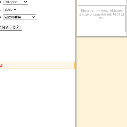
c
k
Miejsce na twoją reklamę.
Zadzwoń zapytaj tel.
75 64 19
a
919
AJ