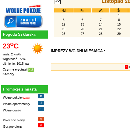
Listopad 2
Nd
Pn
Wt
Śr
1
5
6
7
8
12
13
14
15
19
20
21
22
26
27
28
29
Pogoda Szklarska
o
23
C
IMPREZY WG DNI MIESIĄCA :
wiatr: 2 km/h
wilgotność: 72%
ciśnienie: 1015hpa
!
Czynne wyciągi
0/18
Kamery
Promocje z miasta
11
Wolne pokoje
nowość!
3
Wolne apartamenty
1
Wolne domki
0
Polecane oferty
0
Gorące oferty