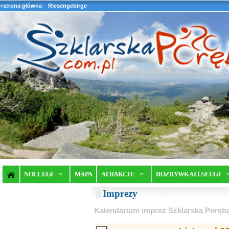
+strona główna
Riesengebirge
NOCLEGI
MAPA
ATRAKCJE
ROZRYWKA I USŁUGI
Imprezy
Kalendarium imprez Szklarska Poręb