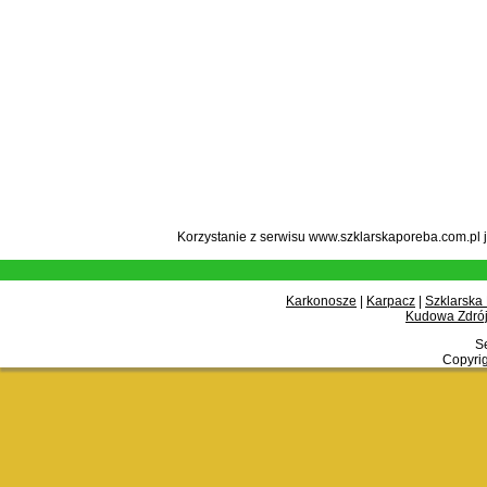
Korzystanie z serwisu www.szklarskaporeba.com.pl 
Karkonosze
|
Karpacz
|
Szklarska
Kudowa Zdrój
Se
Copyrig