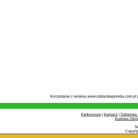
Korzystanie z serwisu www.szklarskaporeba.com.pl 
Karkonosze
|
Karpacz
|
Szklarska
Kudowa Zdrój
Se
Copyrig