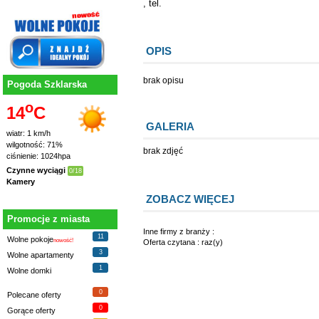
, tel.
OPIS
brak opisu
Pogoda Szklarska
o
14
C
GALERIA
wiatr: 1 km/h
wilgotność: 71%
brak zdjęć
ciśnienie: 1024hpa
Czynne wyciągi
0/18
Kamery
ZOBACZ WIĘCEJ
Promocje z miasta
Inne firmy z branży :
11
Wolne pokoje
nowość!
Oferta czytana : raz(y)
3
Wolne apartamenty
1
Wolne domki
0
Polecane oferty
0
Gorące oferty