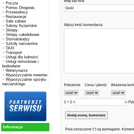
Imię lub nick
Poczta
Pomoc Drogowa
Przewodnicy
Restauracje
Sale zabaw
Wpisz treść komentarza
Salony fryzjerskie
Sklepy
Sklepy całodobowe
Stomatolodzy
Szkoły narciarskie
TAXI
Transport
Usługi dla ludności
Usługi remontowe i
budowlane
Weterynarze
Wypożyczalnie rowerów
Wypożyczalnie sprzętu
narciarskiego
Położenie
Cena / jakość
Wrażenia ko
1 + 2 =
« Pyt
Informacje
Pola oznaczone (*) są wymagane. Komenta