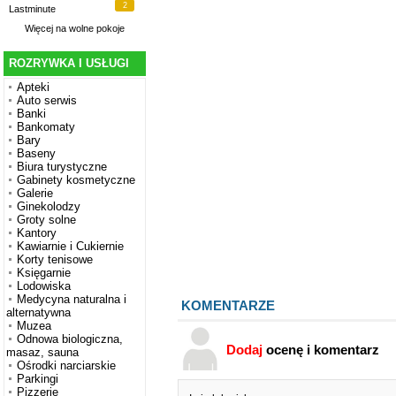
2
Lastminute
Więcej na
wolne pokoje
ROZRYWKA I USŁUGI
Apteki
Auto serwis
Banki
Bankomaty
Bary
Baseny
Biura turystyczne
Gabinety kosmetyczne
Galerie
Ginekolodzy
Groty solne
Kantory
Kawiarnie i Cukiernie
Korty tenisowe
Księgarnie
Lodowiska
Medycyna naturalna i
KOMENTARZE
alternatywna
Muzea
Odnowa biologiczna,
Dodaj
ocenę i komentarz
masaz, sauna
Ośrodki narciarskie
Parkingi
Pizzerie