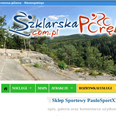
+strona główna
Riesengebirge
NOCLEGI
MAPA
ATRAKCJE
ROZRYWKA I USŁUGI
Sklep Sportowy PauloSport
opis, galeria oraz komentarze użytk