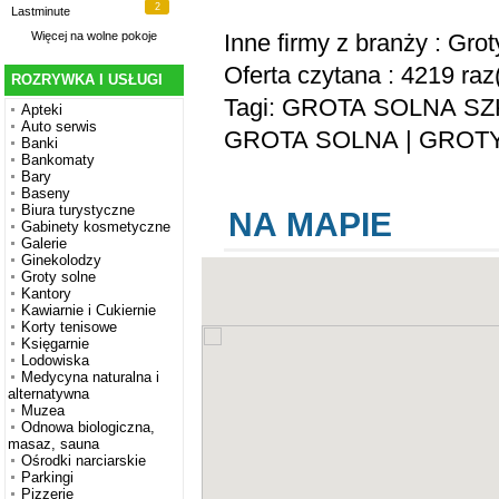
2
Lastminute
Inne firmy z branży :
Grot
Więcej na
wolne pokoje
Oferta czytana : 4219 raz
ROZRYWKA I USŁUGI
Tagi:
GROTA SOLNA SZ
Apteki
Auto serwis
GROTA SOLNA
|
GROTY
Banki
Bankomaty
Bary
Baseny
Biura turystyczne
NA MAPIE
Gabinety kosmetyczne
Galerie
Ginekolodzy
Groty solne
Kantory
Kawiarnie i Cukiernie
Korty tenisowe
Księgarnie
Lodowiska
Medycyna naturalna i
alternatywna
Muzea
Odnowa biologiczna,
masaz, sauna
Ośrodki narciarskie
Parkingi
Pizzerie