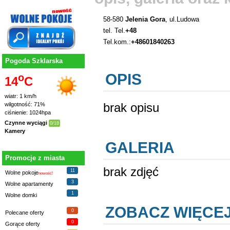
58-580
Jelenia Gora
, ul.Ludowa
tel. Tel.
+48
Tel.kom.:
+48601840263
Pogoda Szklarska
OPIS
o
14
C
wiatr: 1 km/h
brak opisu
wilgotność: 71%
ciśnienie: 1024hpa
Czynne wyciągi
0/18
Kamery
GALERIA
Promocje z miasta
brak zdjęć
11
Wolne pokoje
nowość!
3
Wolne apartamenty
1
Wolne domki
ZOBACZ WIĘCE
0
Polecane oferty
0
Gorące oferty