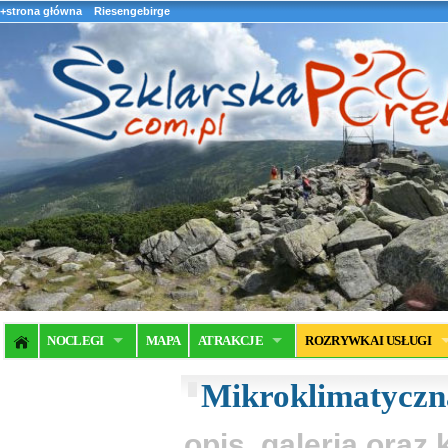
+strona główna
Riesengebirge
NOCLEGI
MAPA
ATRAKCJE
ROZRYWKA I USŁUGI
Mikroklimatyczn
opis, galeria ora