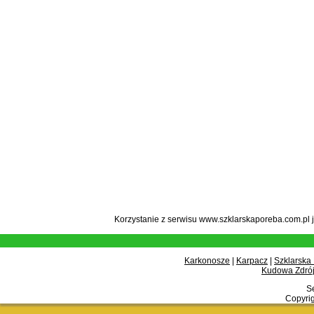
Korzystanie z serwisu www.szklarskaporeba.com.pl 
Karkonosze
|
Karpacz
|
Szklarska
Kudowa Zdrój
Se
Copyrig