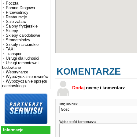
Poczta
Pomoc Drogowa
Przewodnicy
Restauracje
Sale zabaw
Salony fryzjerskie
Sklepy
Sklepy całodobowe
Stomatolodzy
Szkoły narciarskie
TAXI
Transport
Usługi dla ludności
Usługi remontowe i
budowlane
KOMENTARZE
Weterynarze
Wypożyczalnie rowerów
Wypożyczalnie sprzętu
narciarskiego
Dodaj
ocenę i komentarz
Imię lub nick
Wpisz treść komentarza
Informacje