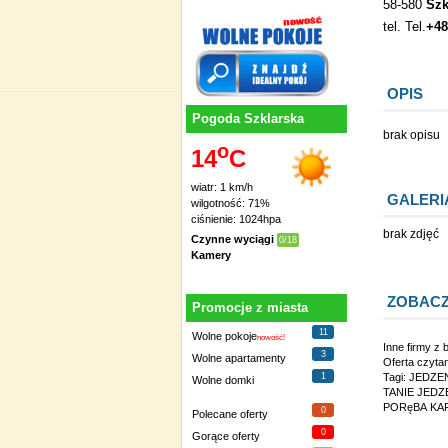
58-580
Szk
tel. Tel.
+48
OPIS
Pogoda Szklarska
brak opisu
o
14
C
wiatr: 1 km/h
GALERI
wilgotność: 71%
ciśnienie: 1024hpa
brak zdjęć
Czynne wyciągi
0/18
Kamery
ZOBACZ
Promocje z miasta
11
Wolne pokoje
nowość!
Inne firmy z 
3
Wolne apartamenty
Oferta czyta
Tagi:
JEDZEN
1
Wolne domki
TANIE JEDZ
PORęBA KA
0
Polecane oferty
0
Gorące oferty