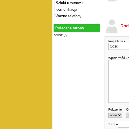
Szlaki rowerowe
Komunikacja
Ważne telefony
Dod
Polecane strony
online: (6)
Imię lub nick
Wpisz treść k
Położenie
C
1 + 2 =