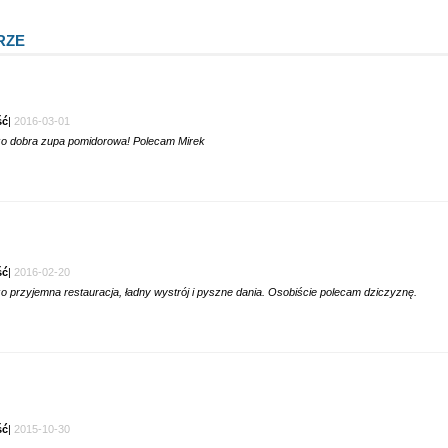
RZE
ść
|
2016-03-01
o dobra zupa pomidorowa! Polecam Mirek
ść
|
2016-02-20
o przyjemna restauracja, ładny wystrój i pyszne dania. Osobiście polecam dziczyznę.
ść
|
2015-10-30