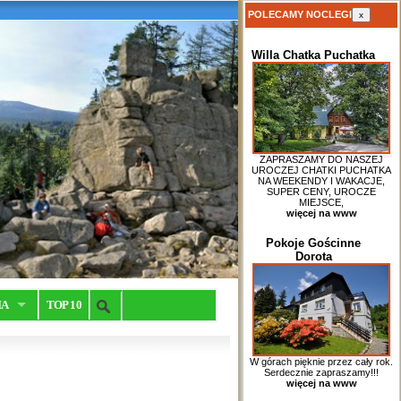
POLECAMY NOCLEGI
x
Willa Chatka Puchatka
ZAPRASZAMY DO NASZEJ
UROCZEJ CHATKI PUCHATKA
NA WEEKENDY I WAKACJE,
SUPER CENY, UROCZE
MIEJSCE,
więcej na www
Pokoje Gościnne
Dorota
IA
TOP 10
W górach pięknie przez cały rok.
Serdecznie zapraszamy!!!
więcej na www