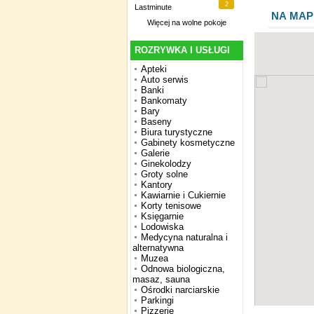
2
Lastminute
NA MAP
Więcej na
wolne pokoje
ROZRYWKA I USŁUGI
Apteki
Auto serwis
Banki
Bankomaty
Bary
Baseny
Biura turystyczne
Gabinety kosmetyczne
Galerie
Ginekolodzy
Groty solne
Kantory
Kawiarnie i Cukiernie
Korty tenisowe
Księgarnie
Lodowiska
Medycyna naturalna i
alternatywna
Muzea
Odnowa biologiczna,
masaz, sauna
Ośrodki narciarskie
Parkingi
Pizzerie