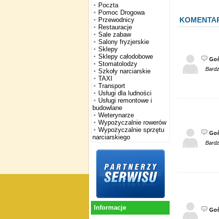
Poczta
Pomoc Drogowa
KOMENTA
Przewodnicy
Restauracje
Sale zabaw
Salony fryzjerskie
Sklepy
Sklepy całodobowe
Go
Stomatolodzy
Bardz
Szkoły narciarskie
TAXI
Transport
Usługi dla ludności
Usługi remontowe i
budowlane
Weterynarze
Wypożyczalnie rowerów
Wypożyczalnie sprzętu
Go
narciarskiego
Bardz
Informacje
Go