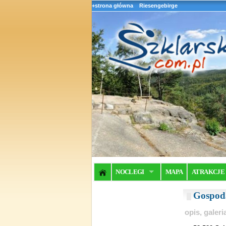
+strona główna
Riesengebirge
NOCLEGI
MAPA
ATRAKCJE
Gospod
opis, galer