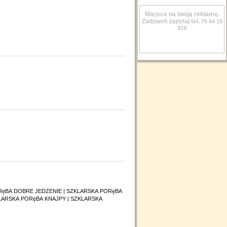
Miejsce na twoją reklamę.
Zadzwoń zapytaj tel.
75 64 19
919
RęBA DOBRE JEDZENIE
|
SZKLARSKA PORęBA
LARSKA PORęBA KNAJPY
|
SZKLARSKA