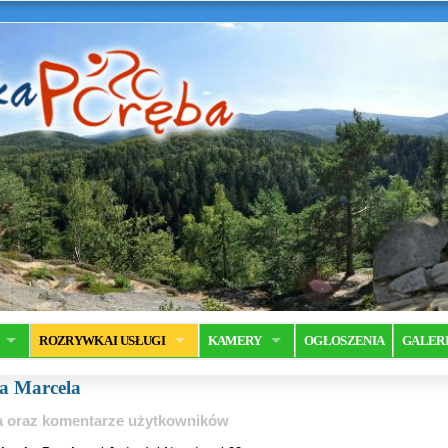
ROZRYWKA I USŁUGI
KAMERY
OGŁOSZENIA
GALER
a Marcela
ia oraz komentarze użytkowników