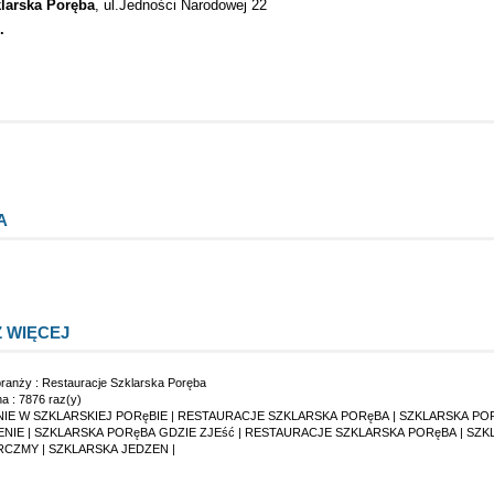
larska Poręba
, ul.Jedności Narodowej 22
.
A
 WIĘCEJ
branży :
Restauracje Szklarska Poręba
na : 7876 raz(y)
IE W SZKLARSKIEJ PORęBIE
|
RESTAURACJE SZKLARSKA PORęBA
|
SZKLARSKA PO
ENIE
|
SZKLARSKA PORęBA GDZIE ZJEść
|
RESTAURACJE SZKLARSKA PORęBA
|
SZK
RCZMY
|
SZKLARSKA JEDZEN
|