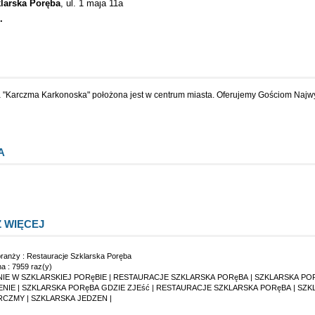
larska Poręba
, ul. 1 maja 11a
.
 "Karczma Karkonoska" położona jest w centrum miasta. Oferujemy Gościom Najw
A
 WIĘCEJ
branży :
Restauracje Szklarska Poręba
na : 7959 raz(y)
IE W SZKLARSKIEJ PORęBIE
|
RESTAURACJE SZKLARSKA PORęBA
|
SZKLARSKA PO
ENIE
|
SZKLARSKA PORęBA GDZIE ZJEść
|
RESTAURACJE SZKLARSKA PORęBA
|
SZK
RCZMY
|
SZKLARSKA JEDZEN
|