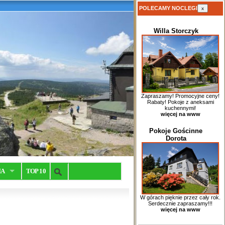
POLECAMY NOCLEGI
x
Willa Storczyk
Zapraszamy! Promocyjne ceny!
Rabaty! Pokoje z aneksami
kuchennymi!
więcej na www
Pokoje Gościnne
Dorota
IA
TOP 10
W górach pięknie przez cały rok.
Serdecznie zapraszamy!!!
więcej na www