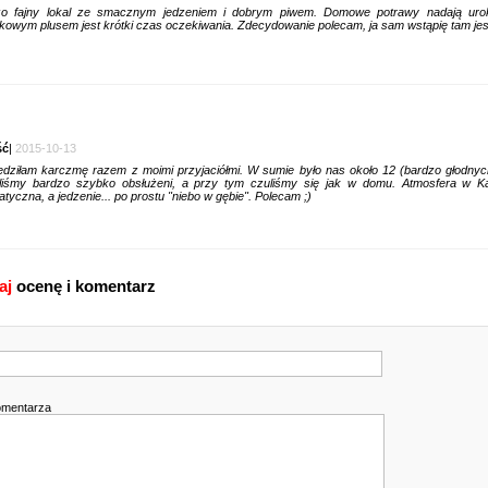
zo fajny lokal ze smacznym jedzeniem i dobrym piwem. Domowe potrawy nadają uro
kowym plusem jest krótki czas oczekiwania. Zdecydowanie polecam, ja sam wstąpię tam jes
ść
|
2015-10-13
dziłam karczmę razem z moimi przyjaciółmi. W sumie było nas około 12 (bardzo głodnyc
liśmy bardzo szybko obsłużeni, a przy tym czuliśmy się jak w domu. Atmosfera w Ka
tyczna, a jedzenie... po prostu "niebo w gębie". Polecam ;)
aj
ocenę i komentarz
omentarza