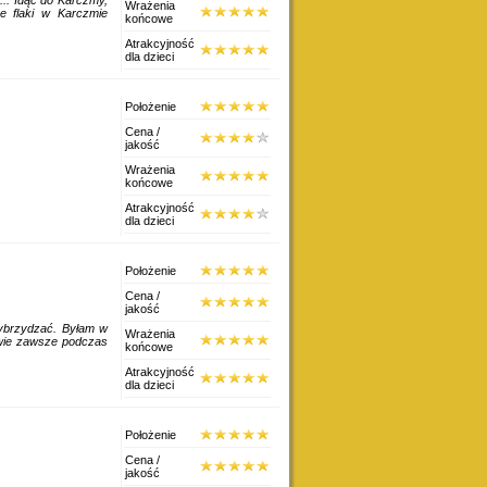
Wrażenia
e flaki w Karczmie
końcowe
Atrakcyjność
dla dzieci
Położenie
Cena /
jakość
Wrażenia
końcowe
Atrakcyjność
dla dzieci
Położenie
Cena /
jakość
 wybrzydzać. Byłam w
Wrażenia
awie zawsze podczas
końcowe
Atrakcyjność
dla dzieci
Położenie
Cena /
jakość