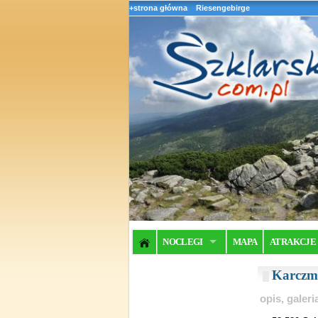
+strona główna
Riesengebirge
NOCLEGI
MAPA
ATRAKCJE
Karczm
opis, galer