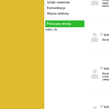
Szlaki rowerowe
nigdy
Karko
Komunikacja
Ważne telefony
Polecane strony
online: (8)
Go
Bardz
Go
Bardz
szoku
całeg
Go