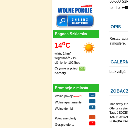
58-580
Szk
tel. Tel.
+48
OPIS
Pogoda Szklarska
Restauracja
o
atmosferę.
14
C
wiatr: 1 km/h
wilgotność: 71%
GALERI
ciśnienie: 1024hpa
Czynne wyciągi
0/18
brak zdjęć
Kamery
Promocje z miasta
ZOBACZ
11
Wolne pokoje
nowość!
3
Wolne apartamenty
Inne firmy z 
1
Oferta czyta
Wolne domki
Tagi:
JEDZEN
TANIE JEDZ
0
Polecane oferty
PORęBA KA
0
Gorące oferty