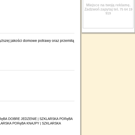
Miejsce na twoją reklamę.
Zadzwoń zapytaj tel.
75 64 19
919
yższej jakości domowe potrawy oraz przemiłą
RęBA DOBRE JEDZENIE
|
SZKLARSKA PORęBA
LARSKA PORęBA KNAJPY
|
SZKLARSKA