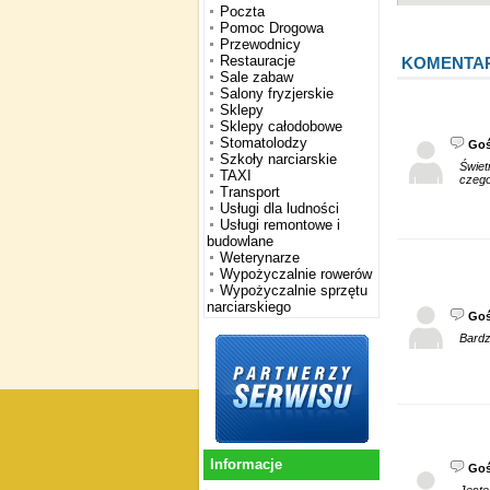
Poczta
Pomoc Drogowa
Przewodnicy
Restauracje
KOMENTA
Sale zabaw
Salony fryzjerskie
Sklepy
Sklepy całodobowe
Stomatolodzy
Go
Szkoły narciarskie
Świet
TAXI
czego
Transport
Usługi dla ludności
Usługi remontowe i
budowlane
Weterynarze
Wypożyczalnie rowerów
Wypożyczalnie sprzętu
narciarskiego
Go
Bardz
Informacje
Go
Jeste