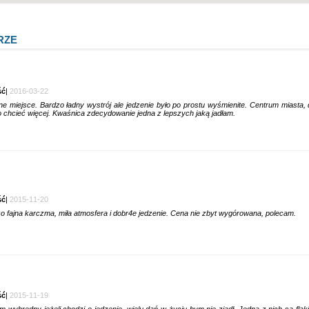
RZE
ść
|
2016-03-22
ne miejsce. Bardzo ładny wystrój ale jedzenie było po prostu wyśmienite. Centrum miasta
 chcieć więcej. Kwaśnica zdecydowanie jedna z lepszych jaką jadłam.
ść
|
2015-11-20
o fajna karczma, miła atmosfera i dobr4e jedzenie. Cena nie zbyt wygórowana, polecam.
ść
|
2015-11-19
m wybredny jeżeli chodzi o jedzenie, wielu dań w życiu bym nie zjadł. Jedną z nich są flaki