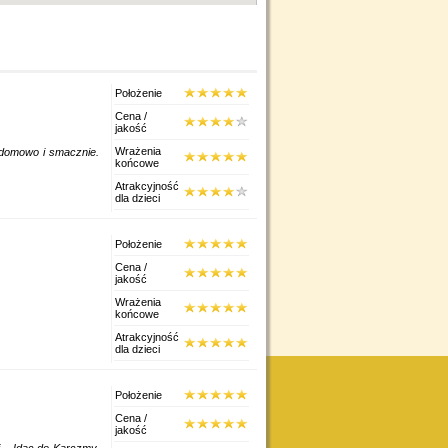
Położenie
Cena /
jakość
Wrażenia
, domowo i smacznie.
końcowe
Atrakcyjność
dla dzieci
Położenie
Cena /
jakość
Wrażenia
końcowe
Atrakcyjność
dla dzieci
Położenie
Cena /
jakość
... Idąc do Karczmy,