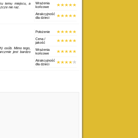
Wrażenia
ku temu miejscu, a
końcowe
zcze nie raz.
Atrakcyjność
dla dzieci
Położenie
Cena /
jakość
h) osób. Mimo tego,
Wrażenia
rczmie jest bardzo
końcowe
Atrakcyjność
dla dzieci