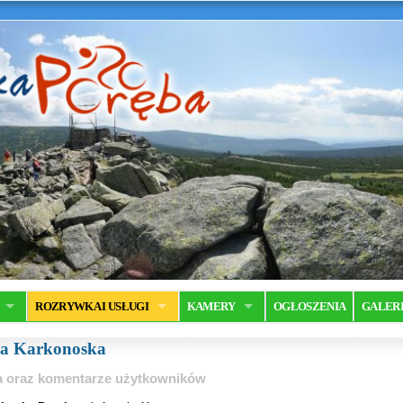
ROZRYWKA I USŁUGI
KAMERY
OGŁOSZENIA
GALER
a Karkonoska
ia oraz komentarze użytkowników