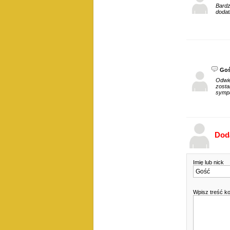
Bard
dodat
Go
Odwie
zosta
sympa
Dod
Imię lub nick
Wpisz treść k