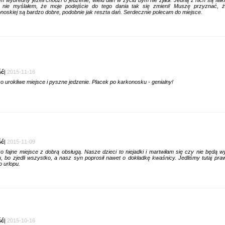
 nie myślałem, że moje podejście do tego dania tak się zmieni! Muszę przyznać, ż
noskiej są bardzo dobre, podobnie jak reszta dań. Serdecznie polecam do miejsce.
ść
|
2015-11-16
o urokliwe miejsce i pyszne jedzenie. Placek po karkonosku - genialny!
ść
|
2015-11-09
o fajne miejsce z dobrą obsługą. Nasze dzieci to niejadki i martwiłam się czy nie będą
, bo zjedli wszystko, a nasz syn poprosił nawet o dokładkę kwaśnicy. Jedliśmy tutaj pr
o urlopu.
ść
|
2015-10-16