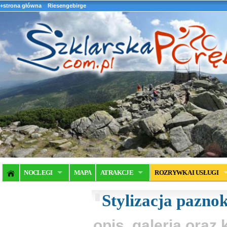
+strona główna
Riesengebirge
NOCLEGI
MAPA
ATRAKCJE
ROZRYWKA I USŁUGI
Stylizacja paznok
opis, galeria ora