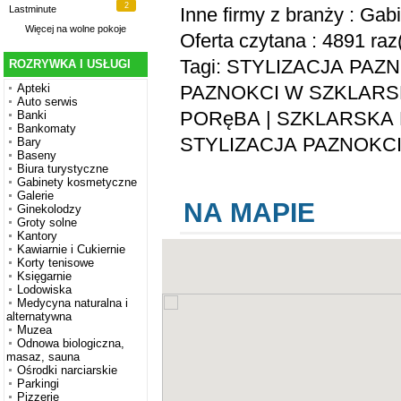
2
Inne firmy z branży :
Gabi
Lastminute
Więcej na
wolne pokoje
Oferta czytana : 4891 raz
Tagi:
STYLIZACJA PAZ
ROZRYWKA I USŁUGI
PAZNOKCI W SZKLARS
Apteki
Auto serwis
PORęBA
|
SZKLARSKA
Banki
Bankomaty
STYLIZACJA PAZNOKC
Bary
Baseny
Biura turystyczne
Gabinety kosmetyczne
Galerie
NA MAPIE
Ginekolodzy
Groty solne
Kantory
Kawiarnie i Cukiernie
Korty tenisowe
Księgarnie
Lodowiska
Medycyna naturalna i
alternatywna
Muzea
Odnowa biologiczna,
masaz, sauna
Ośrodki narciarskie
Parkingi
Pizzerie