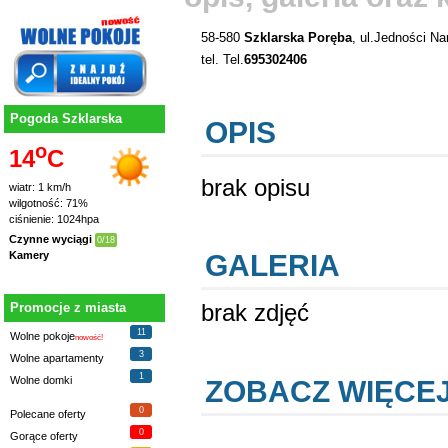
58-580
Szklarska Poręba
, ul.Jedności N
tel. Tel.
695302406
Pogoda Szklarska
OPIS
o
14
C
brak opisu
wiatr: 1 km/h
wilgotność: 71%
ciśnienie: 1024hpa
Czynne wyciągi
0/18
GALERIA
Kamery
brak zdjęć
Promocje z miasta
11
Wolne pokoje
nowość!
3
Wolne apartamenty
1
Wolne domki
ZOBACZ WIĘCE
0
Polecane oferty
0
Gorące oferty