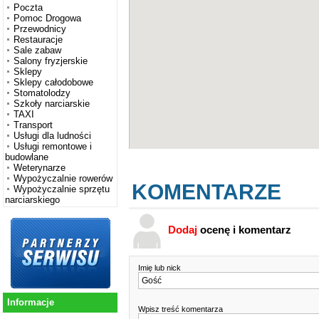
Poczta
Pomoc Drogowa
Przewodnicy
Restauracje
Sale zabaw
Salony fryzjerskie
Sklepy
Sklepy całodobowe
Stomatolodzy
Szkoły narciarskie
TAXI
Transport
Usługi dla ludności
Usługi remontowe i
budowlane
Weterynarze
Wypożyczalnie rowerów
KOMENTARZE
Wypożyczalnie sprzętu
narciarskiego
Dodaj
ocenę i komentarz
Imię lub nick
Informacje
Wpisz treść komentarza