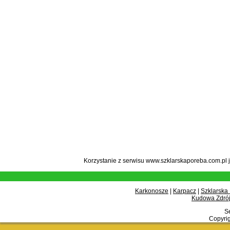
Korzystanie z serwisu www.szklarskaporeba.com.pl 
Karkonosze
|
Karpacz
|
Szklarska
Kudowa Zdrój
Se
Copyrig