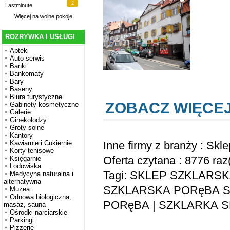
2
Lastminute
Więcej na
wolne pokoje
ROZRYWKA I USŁUGI
Apteki
Auto serwis
Banki
Bankomaty
Bary
Baseny
Biura turystyczne
ZOBACZ WIĘCE
Gabinety kosmetyczne
Galerie
Ginekolodzy
Groty solne
Kantory
Inne firmy z branży :
Skle
Kawiarnie i Cukiernie
Korty tenisowe
Oferta czytana : 8776 raz
Księgarnie
Lodowiska
Tagi:
SKLEP SZKLARSK
Medycyna naturalna i
alternatywna
SZKLARSKA PORęBA 
Muzea
Odnowa biologiczna,
PORęBA
|
SZKLARKA S
masaz, sauna
Ośrodki narciarskie
Parkingi
Pizzerie