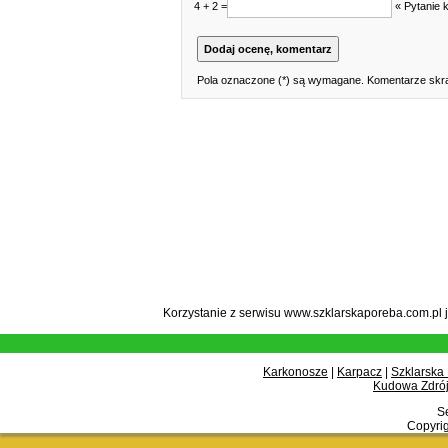
4 + 2 =
« Pytanie 
Pola oznaczone (*) są wymagane. Komentarze skra
Korzystanie z serwisu www.szklarskaporeba.com.pl 
Karkonosze
|
Karpacz
|
Szklarska
Kudowa Zdrój
Se
Copyrig