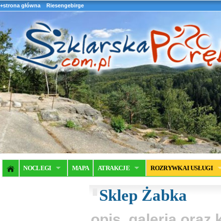
+strona główna
Riesengebirge
NOCLEGI
MAPA
ATRAKCJE
ROZRYWKA I USŁUGI
Sklep Żabka
opis, galeria ora