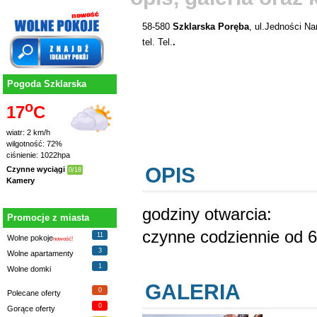
58-580
Szklarska Poręba
, ul.Jedności N
tel. Tel.
.
Pogoda Szklarska
o
17
C
wiatr: 2 km/h
wilgotność: 72%
ciśnienie: 1022hpa
OPIS
Czynne wyciągi
0/18
Kamery
godziny otwarcia:
Promocje z miasta
czynne codziennie od 6
11
Wolne pokoje
nowość!
3
Wolne apartamenty
1
Wolne domki
GALERIA
0
Polecane oferty
0
Gorące oferty