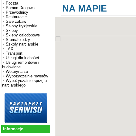
Poczta
NA MAPIE
Pomoc Drogowa
Przewodnicy
Restauracje
Sale zabaw
Salony fryzjerskie
Sklepy
Sklepy całodobowe
Stomatolodzy
Szkoły narciarskie
TAXI
Transport
Usługi dla ludności
Usługi remontowe i
budowlane
Weterynarze
Wypożyczalnie rowerów
Wypożyczalnie sprzętu
narciarskiego
Informacje