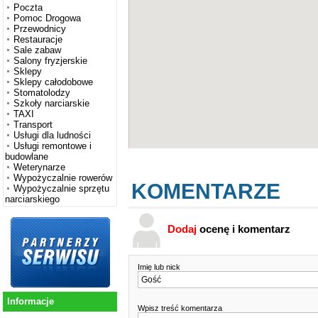
Poczta
Pomoc Drogowa
Przewodnicy
Restauracje
Sale zabaw
Salony fryzjerskie
Sklepy
Sklepy całodobowe
Stomatolodzy
Szkoły narciarskie
TAXI
Transport
Usługi dla ludności
Usługi remontowe i
budowlane
Weterynarze
Wypożyczalnie rowerów
KOMENTARZE
Wypożyczalnie sprzętu
narciarskiego
Dodaj
ocenę i komentarz
Imię lub nick
Informacje
Wpisz treść komentarza