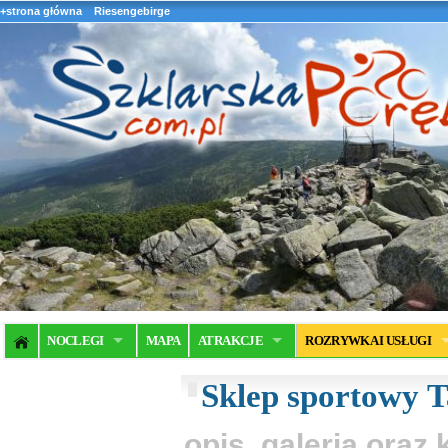
+strona główna
Riesengebirge
NOCLEGI
MAPA
ATRAKCJE
ROZRYWKA I USŁUGI
Sklep sportowy T
opis, galeria ora