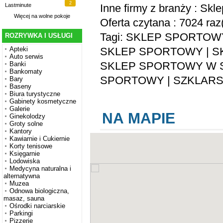
2
Inne firmy z branży :
Skle
Lastminute
Więcej na
wolne pokoje
Oferta czytana : 7024 raz
Tagi:
SKLEP SPORTOW
ROZRYWKA I USŁUGI
SKLEP SPORTOWY
|
S
Apteki
Auto serwis
SKLEP SPORTOWY W S
Banki
Bankomaty
SPORTOWY
|
SZKLARS
Bary
Baseny
Biura turystyczne
Gabinety kosmetyczne
Galerie
NA MAPIE
Ginekolodzy
Groty solne
Kantory
Kawiarnie i Cukiernie
Korty tenisowe
Księgarnie
Lodowiska
Medycyna naturalna i
alternatywna
Muzea
Odnowa biologiczna,
masaz, sauna
Ośrodki narciarskie
Parkingi
Pizzerie