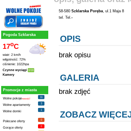
58-580
Szklarska Poręba
, ul.1 Maja 8
tel. Tel.
-
Pogoda Szklarska
OPIS
o
17
C
brak opisu
wiatr: 2 km/h
wilgotność: 72%
ciśnienie: 1022hpa
Czynne wyciągi
0/18
GALERIA
Kamery
brak zdjęć
Promocje z miasta
11
Wolne pokoje
nowość!
3
Wolne apartamenty
1
Wolne domki
ZOBACZ WIĘCE
0
Polecane oferty
0
Gorące oferty