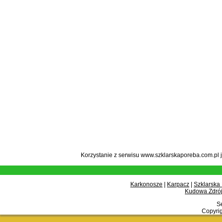
Korzystanie z serwisu www.szklarskaporeba.com.pl 
Karkonosze
|
Karpacz
|
Szklarska
Kudowa Zdrój
Se
Copyrig