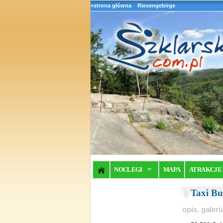
+strona główna
Riesengebirge
NOCLEGI
MAPA
ATRAKCJE
Taxi B
opis, galer