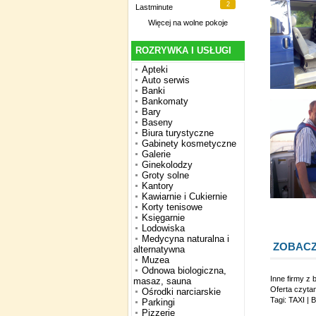
2
Lastminute
Więcej na
wolne pokoje
ROZRYWKA I USŁUGI
Apteki
Auto serwis
Banki
Bankomaty
Bary
Baseny
Biura turystyczne
Gabinety kosmetyczne
Galerie
Ginekolodzy
Groty solne
Kantory
Kawiarnie i Cukiernie
Korty tenisowe
Księgarnie
Lodowiska
Medycyna naturalna i
ZOBACZ
alternatywna
Muzea
Odnowa biologiczna,
Inne firmy z 
masaz, sauna
Oferta czyta
Ośrodki narciarskie
Tagi:
TAXI
|
Parkingi
Pizzerie