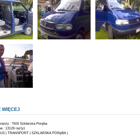
 WIĘCEJ
branży :
TAXI Szklarska Poręba
na : 13126 raz(y)
BUS
|
TRANSPORT
|
SZKLARSKA PORęBA
|