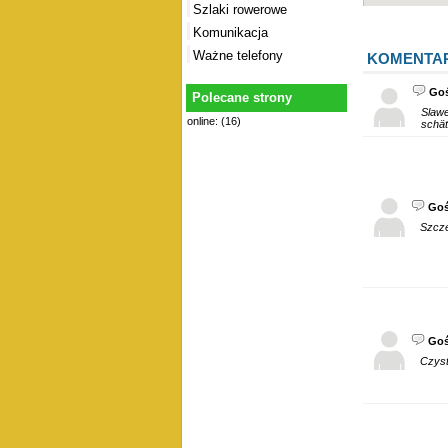
Szlaki rowerowe
Komunikacja
Ważne telefony
KOMENTA
Go
Polecane strony
Slawek i
online: (16)
Go
Szcz
Go
Czyst