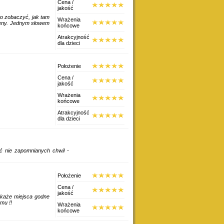
Cena /
jakość
o zobaczyć, jak tam
Wrażenia
 ceny. Jednym słowem
końcowe
Atrakcyjność
dla dzieci
Położenie
Cena /
jakość
Wrażenia
końcowe
Atrakcyjność
dla dzieci
ć nie zapomnianych chwil -
Położenie
Cena /
jakość
okaże miejsca godne
zętem. Polecam każdemu !!
Wrażenia
końcowe