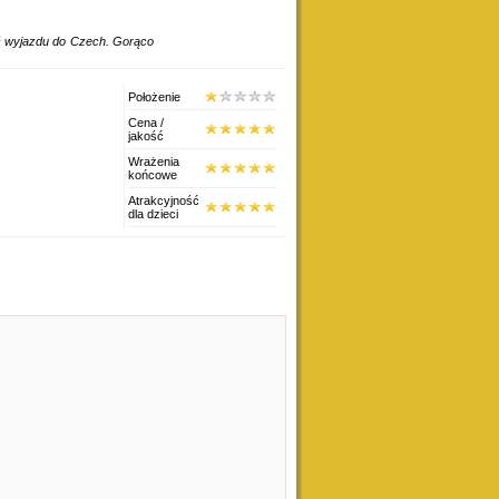
ść wyjazdu do Czech. Gorąco
Położenie
Cena /
jakość
Wrażenia
końcowe
Atrakcyjność
dla dzieci