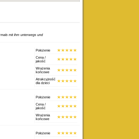
Położenie
Cena /
jakość
Wrażenia
końcowe
Atrakcyjność
dla dzieci
Położenie
Cena /
jakość
Wrażenia
końcowe
Położenie