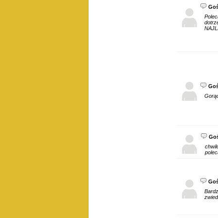
Go
Polec
dotrz
NAJL
Go
Gorą
Go
chwil
polec
Go
Bardz