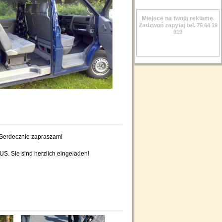
Miejsce na twoją reklamę.
Zadzwoń zapytaj tel.
75 64 19
919
. Serdecznie zapraszam!
BUS. Sie sind herzlich eingeladen!