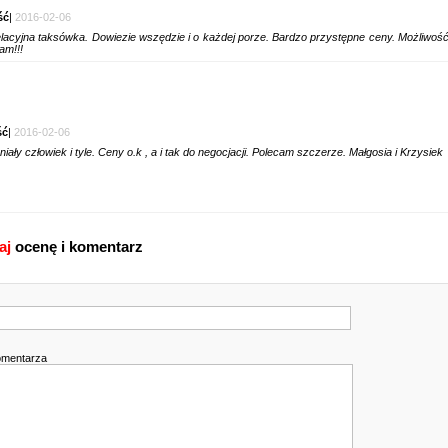
ść
|
2016-02-06
acyjna taksówka. Dowiezie wszędzie i o każdej porze. Bardzo przystępne ceny. Możliwo
am!!!
ść
|
2016-02-06
iały człowiek i tyle. Ceny o.k , a i tak do negocjacji. Polecam szczerze. Małgosia i Krzysiek
aj
ocenę i komentarz
omentarza