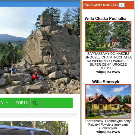
POLECAMY NOCLEGI
x
Willa Chatka Puchatka
ZAPRASZAMY DO NASZEJ
UROCZEJ CHATKI PUCHATKA
NA WEEKENDY I WAKACJE,
SUPER CENY, UROCZE
MIEJSCE,
więcej na www
Willa Storczyk
IA
TOP 10
Zapraszamy! Promocyjne ceny!
Rabaty! Pokoje z aneksami
kuchennymi!
więcej na www