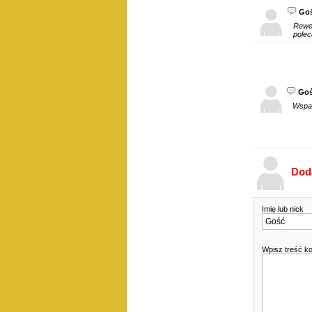
Go
Rewel
polec
Go
Wspan
Dod
Imię lub nick
Wpisz treść k