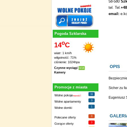
58-580
Szk
tel. Tel.
+48
email:
e.k
Pogoda Szklarska
o
14
C
wiatr: 1 km/h
wilgotność: 71%
ciśnienie: 1024hpa
OPIS
Czynne wyciągi
0/18
Kamery
Bezpiecznie
Promocje z miasta
Sicher zu f
11
Wolne pokoje
nowość!
Eugeniusz 
3
Wolne apartamenty
1
Wolne domki
GALERI
0
Polecane oferty
0
Gorące oferty