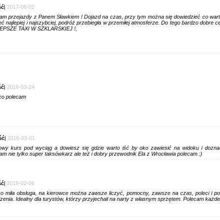
ść
|
2017-06-02
am przejazdy z Panem Sławkiem ! Dojazd na czas, przy tym można się dowiedzieć co wart
eć najlepiej i najszybciej, podróż przebiegła w przemiłej atmosferze. Do tego bardzo dobre
EPSZE TAXI W SZKLARSKIEJ !,
ść
|
2016-03-24
co polecam
ść
|
2016-03-01
owy kurs pod wyciąg a dowiesz się gdzie warto iść by oko zawiesić na widoku i dozna
am nie tylko super taksówkarz ale też i dobry przewodnik Ela z Wrocławia polecam :)
ść
|
2016-02-06
o miła obsługa, na kierowce można zawsze liczyć, pomocny, zawsze na czas, poleci i p
zwiedzenia. Idealny dla turystów, którzy przyjechali na narty z własnym spr