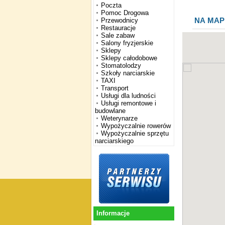
Poczta
Pomoc Drogowa
NA MAP
Przewodnicy
Restauracje
Sale zabaw
Salony fryzjerskie
Sklepy
Sklepy całodobowe
Stomatolodzy
Szkoły narciarskie
TAXI
Transport
Usługi dla ludności
Usługi remontowe i
budowlane
Weterynarze
Wypożyczalnie rowerów
Wypożyczalnie sprzętu
narciarskiego
Informacje