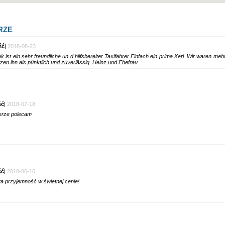
RZE
ść
|
2018-08-23
st ein sehr freundliche un d hilfsbereiter Taxifahrer.Einfach ein prima Kerl. Wir waren mehrmals mit ihm unterwegs und
schätzen ihn als pünktlich und zuverlässig. Heinz und Ehefrau
ść
|
2018-07-18
erze polecam
ść
|
2018-06-16
a przyjemność w świetnej cenie!