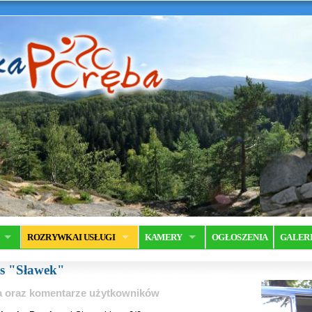
ROZRYWKA I USŁUGI
KAMERY
OGŁOSZENIA
GALER
us "Sławek"
ia oraz komentarze użytkowników