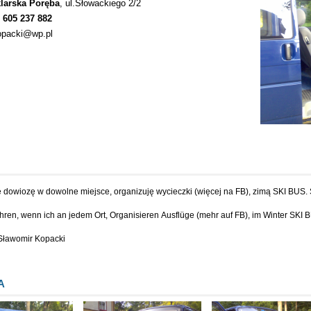
larska Poręba
, ul.Słowackiego 2/2
 605 237 882
opacki@wp.pl
 dowiozę w dowolne miejsce, organizuję wycieczki (więcej na FB), zimą SKI BUS
ahren, wenn ich an jedem Ort, Organisieren Ausflüge (mehr auf FB), im Winter SKI 
Sławomir Kopacki
A