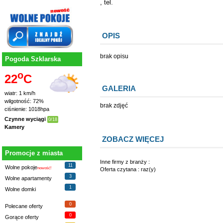
, tel.
OPIS
brak opisu
Pogoda Szklarska
o
22
C
GALERIA
wiatr: 1 km/h
wilgotność: 72%
brak zdjęć
ciśnienie: 1018hpa
Czynne wyciągi
0/18
Kamery
ZOBACZ WIĘCEJ
Promocje z miasta
Inne firmy z branży :
11
Wolne pokoje
nowość!
Oferta czytana : raz(y)
3
Wolne apartamenty
1
Wolne domki
0
Polecane oferty
0
Gorące oferty