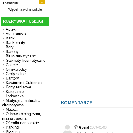
2
Lastminute
Więcej na
wolne pokoje
ROZRYWKA I USŁUGI
Apteki
Auto serwis
Banki
Bankomaty
Bary
Baseny
Biura turystyczne
Gabinety kosmetyczne
Galerie
Ginekolodzy
Groty solne
Kantory
Kawiarnie i Cukiernie
Korty tenisowe
Księgarnie
Lodowiska
Medycyna naturalna i
KOMENTARZE
alternatywna
Muzea
Odnowa biologiczna,
masaz, sauna
Ośrodki narciarskie
Parkingi
Gosia
|
2009-01-06
Pizzerie