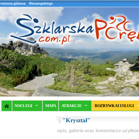
+strona główna
Riesengebirge
NOCLEGI
MAPA
ATRAKCJE
ROZRYWKA I USŁUGI
"Kryształ"
opis, galeria oraz komentarze użytk