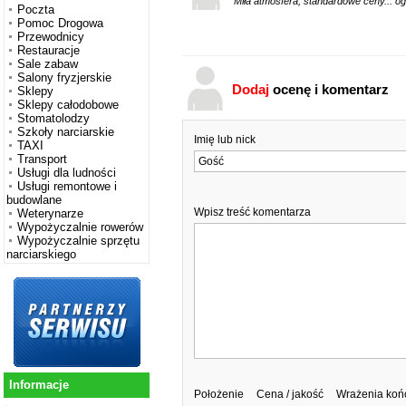
Miła atmosfera, standardowe ceny... og
Poczta
Pomoc Drogowa
Przewodnicy
Restauracje
Sale zabaw
Salony fryzjerskie
Dodaj
ocenę i komentarz
Sklepy
Sklepy całodobowe
Stomatolodzy
Szkoły narciarskie
Imię lub nick
TAXI
Transport
Usługi dla ludności
Usługi remontowe i
budowlane
Wpisz treść komentarza
Weterynarze
Wypożyczalnie rowerów
Wypożyczalnie sprzętu
narciarskiego
Informacje
Położenie
Cena / jakość
Wrażenia ko