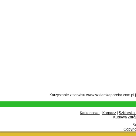
Korzystanie z serwisu www.szklarskaporeba.com.pl 
Karkonosze
|
Karpacz
|
Szklarska
Kudowa Zdrój
Se
Copyrig