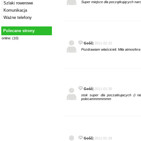
Super miejsce dla początkujących narcia
Szlaki rowerowe
Komunikacja
Ważne telefony
Polecane strony
online: (10)
Gość
|
2011-02-22
Pozdrawiam właścicieli. Miła atmosfera
Gość
|
2011-01-30
stok super dla poczatkujacych (i nie
polecammmmmmm
Gość
|
2011-01-29