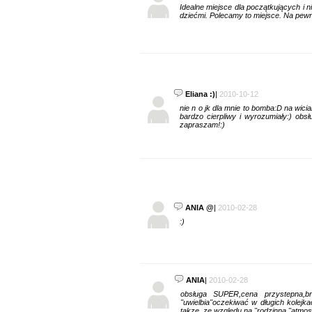
Idealne miejsce dla początkujących i n
dziećmi. Polecamy to miejsce. Na pewn
Eliana :)
|
2010-10-12
nie n o jk dla mnie to bomba:D na wici
bardzo cierpliwy i wyrozumiały:) obsł
zapraszam!:)
ANIA @
|
2010-02-28
:)
ANIA
|
2010-02-28
obsługa SUPER,cena przystepna,br
"uwielbia"oczekiwać w długich kolejka
takze ,ze względu na "rodzinną "atmosf