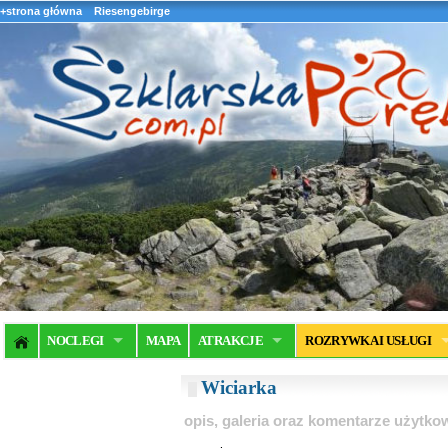
+strona główna
Riesengebirge
NOCLEGI
MAPA
ATRAKCJE
ROZRYWKA I USŁUGI
Wiciarka
opis, galeria oraz komentarze użytk