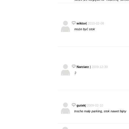
wiktor
|
2010-02-08
może być stok
Narciarz
|
2009-12-30
:)
gutek
|
2009-02-10
troche mały parking, stok nawet fajny