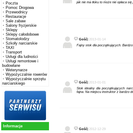
jak nie ma tło
Poczta
Pomoc Drogowa
Przewodnicy
Restauracje
Sale zabaw
Salony fryzjerskie
Sklepy
Sklepy całodobowe
Stomatolodzy
Gość
|
2013-01-14
Szkoły narciarskie
Fajny stok dla początkujących. Bardzo
TAXI
Transport
Usługi dla ludności
Usługi remontowe i
budowlane
Weterynarze
Wypożyczalnie rowerów
Wypożyczalnie sprzętu
Gość
|
2013-01-01
narciarskiego
Stok idealny dla początkujących narc
fajna. Na miejscu instruktor z bardzo
Informacje
Gość
|
2012-12-29