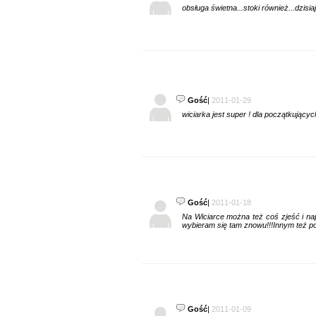
obsługa świetna...stoki również...dzisi
Gość
|
2011-01-29
wiciarka jest super ! dla początkujący
Gość
|
2011-01-18
Na Wiciarce można też coś zjeść i nap
wybieram się tam znowu!!!Innym też po
Gość
|
2011-01-09