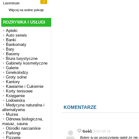
2
Lastminute
Więcej na
wolne pokoje
ROZRYWKA I USŁUGI
Apteki
Auto serwis
Banki
Bankomaty
Bary
Baseny
Biura turystyczne
Gabinety kosmetyczne
Galerie
Ginekolodzy
Groty solne
Kantory
Kawiarnie i Cukiernie
Korty tenisowe
Księgarnie
Lodowiska
Medycyna naturalna i
KOMENTARZE
alternatywna
Muzea
Odnowa biologiczna,
masaz, sauna
Ośrodki narciarskie
Gość
|
2015-03-16
Parkingi
Pizzerie
Bylem tu po przeczytaniu opinii że nie 