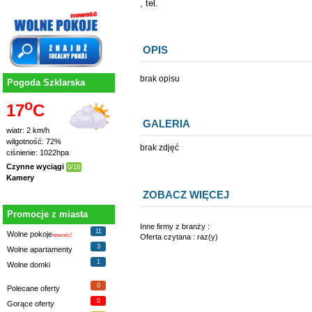
, tel.
OPIS
brak opisu
Pogoda Szklarska
o
17
C
GALERIA
wiatr: 2 km/h
wilgotność: 72%
brak zdjęć
ciśnienie: 1022hpa
Czynne wyciągi
0/18
Kamery
ZOBACZ WIĘCEJ
Promocje z miasta
Inne firmy z branży :
11
Wolne pokoje
nowość!
Oferta czytana : raz(y)
3
Wolne apartamenty
1
Wolne domki
0
Polecane oferty
0
Gorące oferty