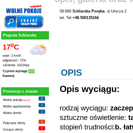
58-580
Szklarska Poręba
, ul.Urocza 2
tel. Tel.
+48.500135166
Pogoda Szklarska
o
17
C
wiatr: 2 km/h
wilgotność: 72%
ciśnienie: 1022hpa
OPIS
Czynne wyciągi
0/18
Kamery
Opis wyciągu:
Promocje z miasta
11
Wolne pokoje
nowość!
3
rodzaj wyciągu:
Wolne apartamenty
1
Wolne domki
sztuczne oświetlenie:
t
0
Polecane oferty
stopień trudności:
b. ła
0
Gorące oferty