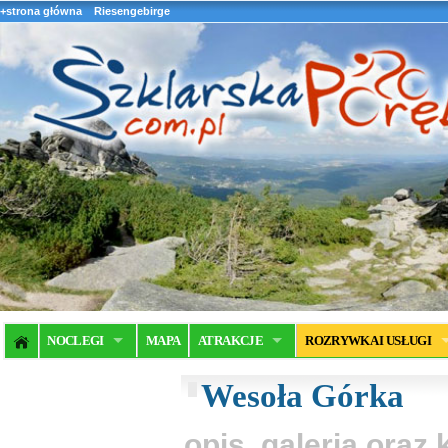
+strona główna
Riesengebirge
NOCLEGI
MAPA
ATRAKCJE
ROZRYWKA I USŁUGI
Wesoła Górka
opis, galeria ora