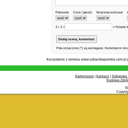
Położenie
Cena / jakość
Wrażenia końcowe
3 + 2 =
« Pytanie 
Pola oznaczone (*) są wymagane. Komentarze skra
Korzystanie z serwisu www.szklarskaporeba.com.pl 
Karkonosze
|
Karpacz
|
Szklarska
Kudowa Zdrój
Se
Copyrig