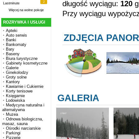
długość wyciągu:
120
g
2
Lastminute
Więcej na
wolne pokoje
Przy wyciągu wypożycza
ROZRYWKA I USŁUGI
Apteki
ZDJĘCIA PANO
Auto serwis
Banki
Bankomaty
Bary
Baseny
Biura turystyczne
Gabinety kosmetyczne
Galerie
Ginekolodzy
Groty solne
Kantory
Kawiarnie i Cukiernie
Korty tenisowe
GALERIA
Księgarnie
Lodowiska
Medycyna naturalna i
alternatywna
Muzea
Odnowa biologiczna,
masaz, sauna
Ośrodki narciarskie
Parkingi
Pizzerie