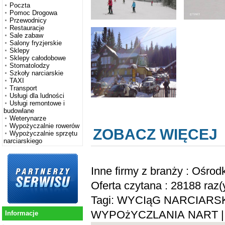
Poczta
Pomoc Drogowa
Przewodnicy
Restauracje
Sale zabaw
Salony fryzjerskie
Sklepy
Sklepy całodobowe
Stomatolodzy
Szkoły narciarskie
TAXI
Transport
Usługi dla ludności
Usługi remontowe i
budowlane
Weterynarze
Wypożyczalnie rowerów
ZOBACZ WIĘCEJ
Wypożyczalnie sprzętu
narciarskiego
Inne firmy z branży :
Ośrodk
Oferta czytana : 28188 raz(
Tagi:
WYCIąG NARCIARS
WYPOżYCZLANIA NART
|
Informacje