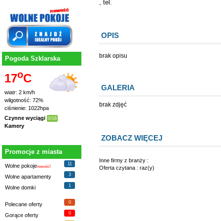
, tel.
OPIS
brak opisu
Pogoda Szklarska
o
17
C
GALERIA
wiatr: 2 km/h
wilgotność: 72%
brak zdjęć
ciśnienie: 1022hpa
Czynne wyciągi
0/18
Kamery
ZOBACZ WIĘCEJ
Promocje z miasta
Inne firmy z branży :
11
Wolne pokoje
nowość!
Oferta czytana : raz(y)
3
Wolne apartamenty
1
Wolne domki
0
Polecane oferty
0
Gorące oferty