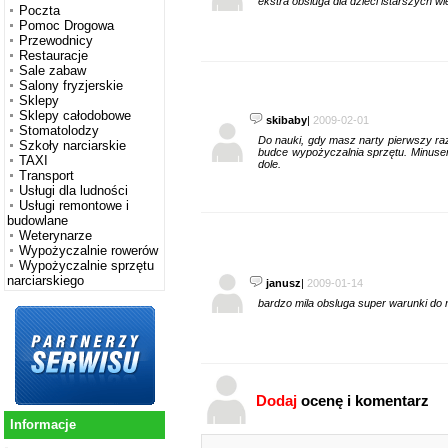
ekstra obsluga dla dzieci istarszych wi
Poczta
Pomoc Drogowa
Przewodnicy
Restauracje
Sale zabaw
Salony fryzjerskie
Sklepy
Sklepy całodobowe
skibaby
|
2009-02-01
Stomatolodzy
Do nauki, gdy masz narty pierwszy ra
Szkoły narciarskie
budce wypożyczalnia sprzętu. Minusem 
TAXI
dole.
Transport
Usługi dla ludności
Usługi remontowe i
budowlane
Weterynarze
Wypożyczalnie rowerów
Wypożyczalnie sprzętu
narciarskiego
janusz
|
2009-01-14
bardzo mila obsluga super warunki do
Dodaj
ocenę i komentarz
Informacje