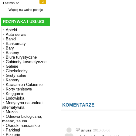
2
Lastminute
Więcej na
wolne pokoje
ROZRYWKA I USŁUGI
Apteki
Auto serwis
Banki
Bankomaty
Bary
Baseny
Biura turystyczne
Gabinety kosmetyczne
Galerie
Ginekolodzy
Groty solne
Kantory
Kawiarnie i Cukiernie
Korty tenisowe
Księgarnie
Lodowiska
Medycyna naturalna i
KOMENTARZE
alternatywna
Muzea
Odnowa biologiczna,
masaz, sauna
Ośrodki narciarskie
Parkingi
janusz
|
2010-03-06
Pizzerie