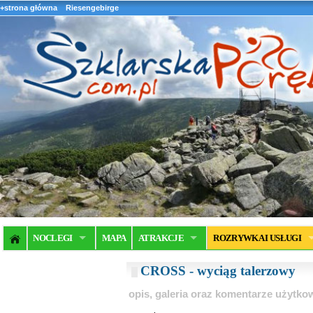
+strona główna
Riesengebirge
NOCLEGI
MAPA
ATRAKCJE
ROZRYWKA I USŁUGI
CROSS - wyciąg talerzowy
opis, galeria oraz komentarze użytk