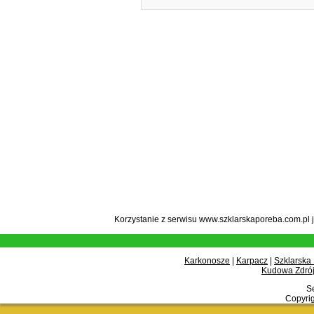
Korzystanie z serwisu www.szklarskaporeba.com.pl 
Karkonosze
|
Karpacz
|
Szklarska
Kudowa Zdrój
Se
Copyrig