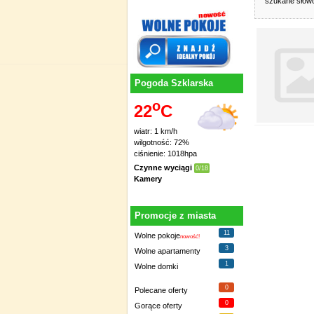
szukane sło
Pogoda Szklarska
o
22
C
wiatr: 1 km/h
wilgotność: 72%
ciśnienie: 1018hpa
Czynne wyciągi
0/18
Kamery
Promocje z miasta
11
Wolne pokoje
nowość!
3
Wolne apartamenty
1
Wolne domki
0
Polecane oferty
0
Gorące oferty