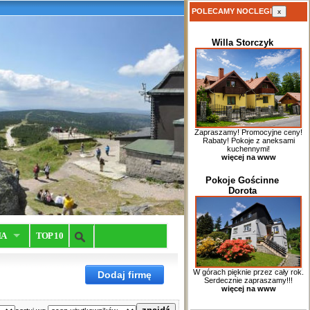
POLECAMY NOCLEGI
x
Willa Storczyk
Zapraszamy! Promocyjne ceny!
Rabaty! Pokoje z aneksami
kuchennymi!
więcej na www
Pokoje Gościnne
Dorota
IA
TOP 10
W górach pięknie przez cały rok.
Dodaj firmę
Serdecznie zapraszamy!!!
więcej na www