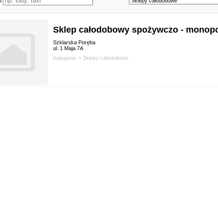
wo
Sklep całodobowy spożywczo - monop
Szklarska Poręba
ul. 1 Maja 7A
Kategoria: »
Sklepy całodobowe