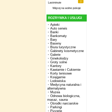
2
Lastminute
Więcej na
wolne pokoje
ROZRYWKA I USŁUGI
Apteki
Auto serwis
Banki
Bankomaty
Bary
Baseny
Biura turystyczne
Gabinety kosmetyczne
Galerie
Ginekolodzy
Groty solne
Kantory
Kawiarnie i Cukiernie
Korty tenisowe
Księgarnie
Lodowiska
Medycyna naturalna i
alternatywna
Muzea
Odnowa biologiczna,
masaz, sauna
Ośrodki narciarskie
Parkingi
Pizzerie