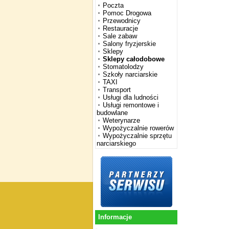
Poczta
Pomoc Drogowa
Przewodnicy
Restauracje
Sale zabaw
Salony fryzjerskie
Sklepy
Sklepy całodobowe
Stomatolodzy
Szkoły narciarskie
TAXI
Transport
Usługi dla ludności
Usługi remontowe i
budowlane
Weterynarze
Wypożyczalnie rowerów
Wypożyczalnie sprzętu
narciarskiego
Informacje