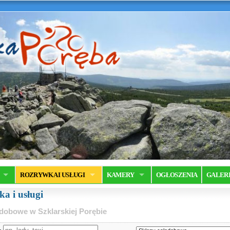
ROZRYWKA I USŁUGI
KAMERY
OGŁOSZENIA
GALER
a i usługi
dobowe w Szklarskiej Porębie