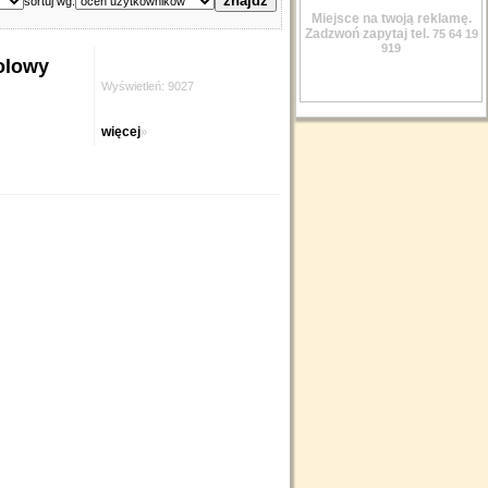
sortuj wg.
Miejsce na twoją reklamę.
Zadzwoń zapytaj tel.
75 64 19
919
olowy
Wyświetleń: 9027
więcej
»