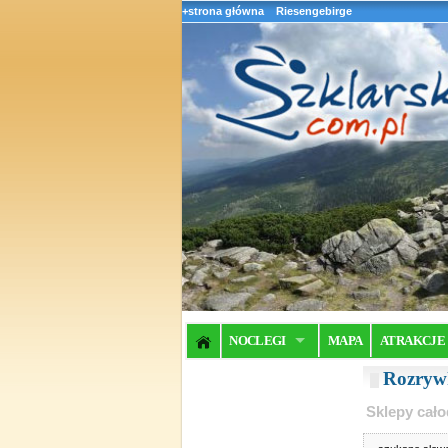
+strona główna
Riesengebirge
NOCLEGI
MAPA
ATRAKCJE
Rozrywk
Sklepy cało