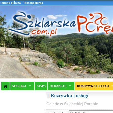
+strona główna
Riesengebirge
NOCLEGI
MAPA
ATRAKCJE
ROZRYWKA I USŁUGI
Rozrywka i usługi
Galerie w Szklarskiej Porębie