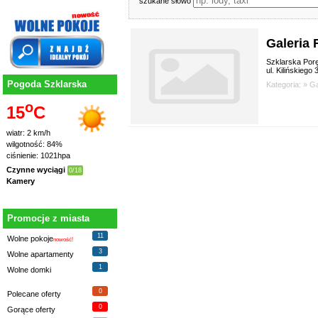
szukane słowo
Galeria 
Szklarska Por
ul. Kilińskiego 
Pogoda Szklarska
Kategoria: »
Ga
o
15
C
wiatr: 2 km/h
wilgotność: 84%
ciśnienie: 1021hpa
Czynne wyciągi
0/18
Kamery
Promocje z miasta
11
Wolne pokoje
nowość!
3
Wolne apartamenty
1
Wolne domki
0
Polecane oferty
0
Gorące oferty