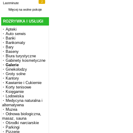
2
Lastminute
Więcej na
wolne pokoje
ROZRYWKA I USŁUGI
Apteki
Auto serwis
Banki
Bankomaty
Bary
Baseny
Biura turystyczne
Gabinety kosmetyczne
Galerie
Ginekolodzy
Groty solne
Kantory
Kawiarnie i Cukiernie
Korty tenisowe
Księgarnie
Lodowiska
Medycyna naturalna i
alternatywna
Muzea
Odnowa biologiczna,
masaz, sauna
Ośrodki narciarskie
Parkingi
Pizzerie