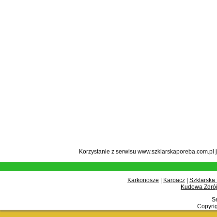
Korzystanie z serwisu www.szklarskaporeba.com.pl 
Karkonosze
|
Karpacz
|
Szklarska
Kudowa Zdrój
Se
Copyrig