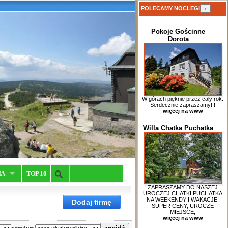
POLECAMY NOCLEGI
x
Pokoje Gościnne
Dorota
W górach pięknie przez cały rok.
Serdecznie zapraszamy!!!
więcej na www
Willa Chatka Puchatka
IA
TOP 10
ZAPRASZAMY DO NASZEJ
UROCZEJ CHATKI PUCHATKA
NA WEEKENDY I WAKACJE,
Dodaj firmę
SUPER CENY, UROCZE
MIEJSCE,
więcej na www