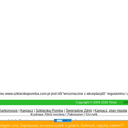
wisu www.szklarskaporeba.com.pl jest rďż˝wnoznaczne z akceptacjďż˝
regulaminu
i
Copyright © 2004-2026 Tenet
LO
Karkonosze
|
Karpacz
|
Szklarska Poręba
|
Świeradow Zdrój
|
Karpacz, plan miasta
Kudowa Zdrój noclegi
|
Zakopane
|
Szczyrk
 przeglądarki. Prosimy również o zapoznanie się z aktualną
polityką prywatności
strony.
Serwisy turystyczne
 ceny. Zapraszamy na wypoczynek w górach. Zadzwoń, zapytaj ,zamów!!!
W
Copyright © 2004 - 2026 Tenet