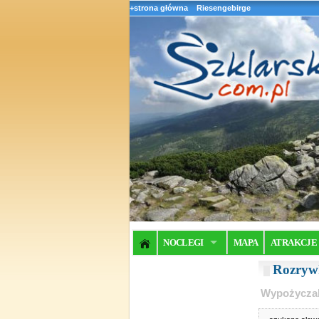
+strona główna
Riesengebirge
NOCLEGI
MAPA
ATRAKCJE
Rozrywk
Wypożyczal