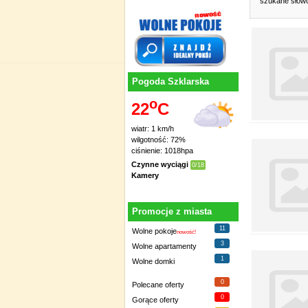
szukane sło
Pogoda Szklarska
o
22
C
wiatr: 1 km/h
wilgotność: 72%
ciśnienie: 1018hpa
Czynne wyciągi
0/18
Kamery
Promocje z miasta
11
Wolne pokoje
nowość!
3
Wolne apartamenty
1
Wolne domki
0
Polecane oferty
0
Gorące oferty