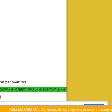
polityki prywatnosci
GOWANIE
|
OFERTA
|
WARUNKI
|
KONTAKT
|
LINKI
|
|
Zamknij okno
illa LICZYRZEPA
- Zapraszamy do nas grupy zorganizowane oraz turystów indyw