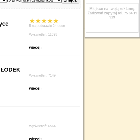
sortuj wg.
Miejsce na twoją reklamę.
Zadzwoń zapytaj tel.
75 64 19
919
yce
5 na podstawie 24 ocen
Wyświetleń: 11595
więcej
»
 GŁODEK
Wyświetleń: 7149
więcej
»
Wyświetleń: 6564
więcej
»