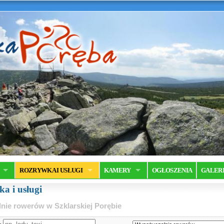
ROZRYWKA I USŁUGI
KAMERY
OGŁOSZENIA
GALER
a i usługi
nie rowerów w Szklarskiej Porębie