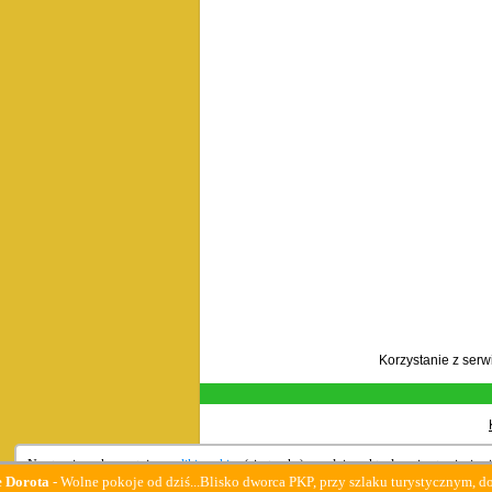
Korzystanie z ser
Na stronie wykorzystujemy
pliki cookies
(ciasteczka), zgodnie z aktualnymi ustawieniami
- Wolne pokoje od dziś...Blisko dworca PKP, przy szlaku turystycznym, dostępne