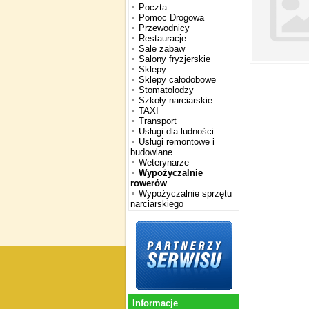
Poczta
Pomoc Drogowa
Przewodnicy
Restauracje
Sale zabaw
Salony fryzjerskie
Sklepy
Sklepy całodobowe
Stomatolodzy
Szkoły narciarskie
TAXI
Transport
Usługi dla ludności
Usługi remontowe i
budowlane
Weterynarze
Wypożyczalnie
rowerów
Wypożyczalnie sprzętu
narciarskiego
Informacje