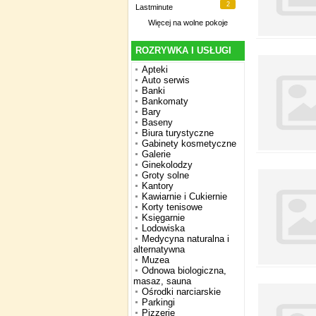
2
Lastminute
Więcej na
wolne pokoje
ROZRYWKA I USŁUGI
Apteki
Auto serwis
Banki
Bankomaty
Bary
Baseny
Biura turystyczne
Gabinety kosmetyczne
Galerie
Ginekolodzy
Groty solne
Kantory
Kawiarnie i Cukiernie
Korty tenisowe
Księgarnie
Lodowiska
Medycyna naturalna i
alternatywna
Muzea
Odnowa biologiczna,
masaz, sauna
Ośrodki narciarskie
Parkingi
Pizzerie