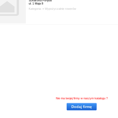
Szklarska Poręba
ul. 1 Maja 8
Kategoria: »
Wypożyczalnie rowerów
Nie ma twojej firmy w naszym katalogu ?
Dodaj firmę