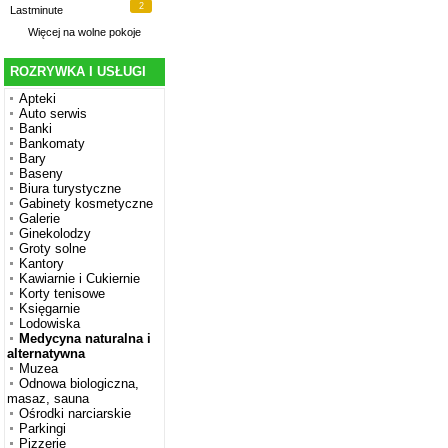
2
Lastminute
Więcej na
wolne pokoje
ROZRYWKA I USŁUGI
Apteki
Auto serwis
Banki
Bankomaty
Bary
Baseny
Biura turystyczne
Gabinety kosmetyczne
Galerie
Ginekolodzy
Groty solne
Kantory
Kawiarnie i Cukiernie
Korty tenisowe
Księgarnie
Lodowiska
Medycyna naturalna i
alternatywna
Muzea
Odnowa biologiczna,
masaz, sauna
Ośrodki narciarskie
Parkingi
Pizzerie