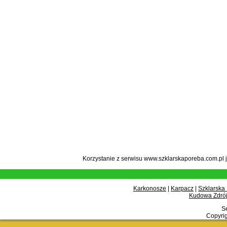
Korzystanie z serwisu www.szklarskaporeba.com.pl 
Karkonosze
|
Karpacz
|
Szklarska
Kudowa Zdrój
Se
Copyrig