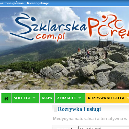
+strona główna
Riesengebirge
NOCLEGI
MAPA
ATRAKCJE
ROZRYWKA I USŁUGI
Rozrywka i usługi
Medycyna naturalna i alternatywna w 