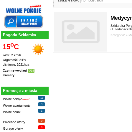
szukane słowo
Medycyn
Szklarska Por
ul. Jedności N
Pogoda Szklarska
Kategoria: »
Me
o
15
C
wiatr: 2 km/h
wilgotność: 84%
ciśnienie: 1021hpa
Czynne wyciągi
0/18
Kamery
Promocje z miasta
11
Wolne pokoje
nowość!
3
Wolne apartamenty
1
Wolne domki
0
Polecane oferty
0
Gorące oferty