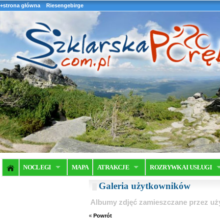
+strona główna
Riesengebirge
NOCLEGI
MAPA
ATRAKCJE
ROZRYWKA I USŁUGI
Galeria użytkowników
Albumy zdjęć zamieszczane przez u
«
Powrót