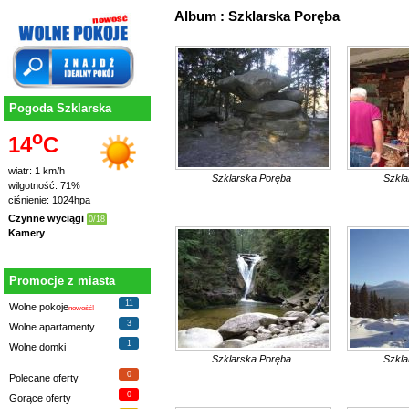
Album : Szklarska Poręba
Pogoda Szklarska
o
14
C
wiatr: 1 km/h
Szklarska Poręba
Szkla
wilgotność: 71%
ciśnienie: 1024hpa
Czynne wyciągi
0/18
Kamery
Promocje z miasta
11
Wolne pokoje
nowość!
3
Wolne apartamenty
1
Wolne domki
Szklarska Poręba
Szkla
0
Polecane oferty
0
Gorące oferty