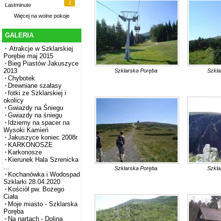
2
Lastminute
Więcej na
wolne pokoje
GALERIA
Atrakcje w Szklarskiej
Porębie maj 2015
Bieg Piastów Jakuszyce
2013
Szklarska Poręba
Szkla
Chybotek
Drewniane szałasy
fotki ze Szklarskiej i
okolicy
Gwiazdy na Śniegu
Gwiazdy na śniegu
Idziemy na spacer na
Wysoki Kamień
Jakuszyce koniec 2008r
KARKONOSZE
Karkonosze
Kierunek Hala Szrenicka
...
Szklarska Poręba
Szkla
Kochanówka i Wodospad
Szklarki 28.04.2020
Kościół pw. Bożego
Ciała
Moje miasto - Szklarska
Poręba
Na nartach - Dolina