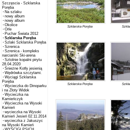
Szczęscia - Szklarska
Poręba
Na szlaku
nowy album
nowy album
Okolice
Szklarska Poręba
Szkla
Orle
Puchar Świata 2012
Szklarska Poręba
Szlaki Szklarska Poręba
Szrenica
Szrenica - kompleks
narciarski Ski-arena
Sztolnie kopalni pirytu
28.04.2020
Śnieżne Kotły jesienią
Wędrówka szczytami.
Wyciągi Szklarska
Poręba
Szklarska Poręba
Szkla
Wycieczka do Dinoparku
i na Złoty Widok
Wycieczka na
Kamieńczyk
Wycieczka na Wysoki
Kamień
wycieczka na Wysoki
Kamień Jesień 02.11.2014
wycieczka z Jakuszyc
na Wysoki Kamień
WYŚCIGI PSICH