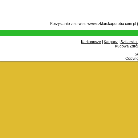
Korzystanie z serwisu www.szklarskaporeba.com.pl 
Karkonosze
|
Karpacz
|
Szklarska
Kudowa Zdrój
Se
Copyrig