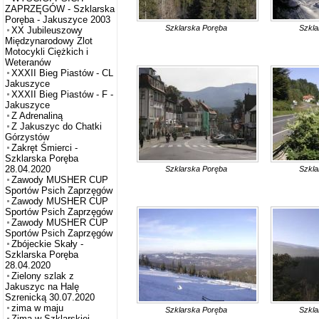
ZAPRZĘGÓW - Szklarska
Poręba - Jakuszyce 2003
Szklarska Poręba
Szkla
XX Jubileuszowy
Międzynarodowy Zlot
Motocykli Ciężkich i
Weteranów
XXXII Bieg Piastów - CL
Jakuszyce
XXXII Bieg Piastów - F -
Jakuszyce
Z Adrenaliną
Z Jakuszyc do Chatki
Górzystów
Zakręt Śmierci -
Szklarska Poręba
28.04.2020
Szklarska Poręba
Szkla
Zawody MUSHER CUP
Sportów Psich Zaprzęgów
Zawody MUSHER CUP
Sportów Psich Zaprzęgów
Zawody MUSHER CUP
Sportów Psich Zaprzęgów
Zbójeckie Skały -
Szklarska Poręba
28.04.2020
Zielony szlak z
Jakuszyc na Halę
Szrenicką 30.07.2020
zima w maju
Szklarska Poręba
Szkla
Zima w Szklarskiej