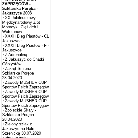
ZAPRZĘGÓW -
Szklarska Poręba -
Jakuszyce 2003
XX Jubileuszowy
Międzynarodowy Zlot
Motocykli Ciężkich i
Weteranów
XXXII Bieg Piastów - CL
Jakuszyce
XXXII Bieg Piastów - F -
Jakuszyce
Z Adrenaliną
Z Jakuszyc do Chatki
Górzystów
Zakręt Śmierci -
Szklarska Poręba
28.04.2020
Zawody MUSHER CUP
Sportów Psich Zaprzęgów
Zawody MUSHER CUP
Sportów Psich Zaprzęgów
Zawody MUSHER CUP
Sportów Psich Zaprzęgów
Zbójeckie Skały -
Szklarska Poręba
28.04.2020
Zielony szlak z
Jakuszyc na Halę
Szrenicką 30.07.2020
zima w maju