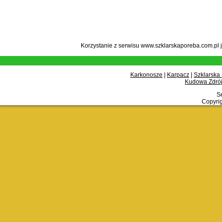
Korzystanie z serwisu www.szklarskaporeba.com.pl 
Karkonosze
|
Karpacz
|
Szklarska
Kudowa Zdrój
Se
Copyrig