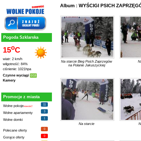
Album : WYŚCIGI PSICH ZAPRZĘGÓW 
Pogoda Szklarska
o
15
C
wiatr: 2 km/h
Na starcie Bieg Psich Zaprzegów
Na
wilgotność: 84%
na Polanie Jakuszyckiej
ciśnienie: 1021hpa
Czynne wyciągi
0/18
Kamery
Promocje z miasta
11
Wolne pokoje
nowość!
3
Wolne apartamenty
1
Wolne domki
Na starcie
N
0
Polecane oferty
0
Gorące oferty