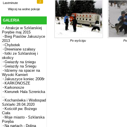
2
Lastminute
Więcej na
wolne pokoje
GALERIA
Atrakcje w Szklarskiej
Porębie maj 2015
Bieg Piastów Jakuszyce
2013
Po wyścigu
Po
Chybotek
Drewniane szałasy
fotki ze Szklarskiej i
okolicy
Gwiazdy na śniegu
Gwiazdy na Śniegu
Idziemy na spacer na
Wysoki Kamień
Jakuszyce koniec 2008r
KARKONOSZE
Karkonosze
Kierunek Hala Szrenicka
...
Kochanówka i Wodospad
Szklarki 28.04.2020
Kościół pw. Bożego
Ciała
Moje miasto - Szklarska
Poręba
Na nartach - Dolina