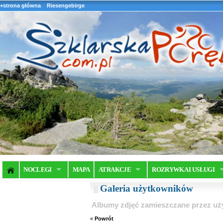
+strona główna
Riesengebirge
NOCLEGI
MAPA
ATRAKCJE
ROZRYWKA I USŁUGI
Galeria użytkowników
Albumy zdjęć zamieszczane przez u
«
Powrót