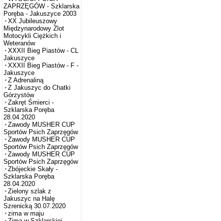
ZAPRZĘGÓW - Szklarska
Poręba - Jakuszyce 2003
XX Jubileuszowy
Międzynarodowy Zlot
Motocykli Ciężkich i
Weteranów
XXXII Bieg Piastów - CL
Jakuszyce
XXXII Bieg Piastów - F -
Jakuszyce
Z Adrenaliną
Z Jakuszyc do Chatki
Górzystów
Zakręt Śmierci -
Szklarska Poręba
28.04.2020
Zawody MUSHER CUP
Sportów Psich Zaprzęgów
Zawody MUSHER CUP
Sportów Psich Zaprzęgów
Zawody MUSHER CUP
Sportów Psich Zaprzęgów
Zbójeckie Skały -
Szklarska Poręba
28.04.2020
Zielony szlak z
Jakuszyc na Halę
Szrenicką 30.07.2020
zima w maju
Zima w Szklarskiej