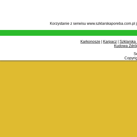
Korzystanie z serwisu www.szklarskaporeba.com.pl 
Karkonosze
|
Karpacz
|
Szklarska
Kudowa Zdrój
Se
Copyrig