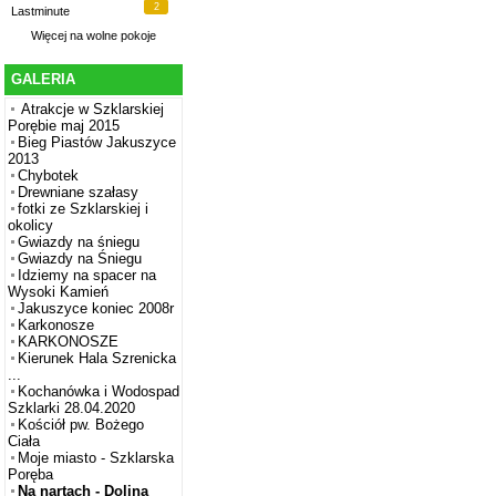
2
Lastminute
Więcej na
wolne pokoje
GALERIA
Atrakcje w Szklarskiej
Porębie maj 2015
Bieg Piastów Jakuszyce
2013
Chybotek
Drewniane szałasy
fotki ze Szklarskiej i
okolicy
Gwiazdy na śniegu
Gwiazdy na Śniegu
Idziemy na spacer na
Wysoki Kamień
Jakuszyce koniec 2008r
Karkonosze
KARKONOSZE
Kierunek Hala Szrenicka
...
Kochanówka i Wodospad
Szklarki 28.04.2020
Kościół pw. Bożego
Ciała
Moje miasto - Szklarska
Poręba
Na nartach - Dolina