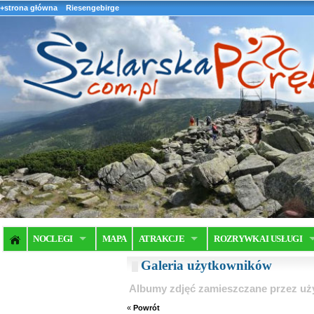
+strona główna
Riesengebirge
NOCLEGI
MAPA
ATRAKCJE
ROZRYWKA I USŁUGI
Galeria użytkowników
Albumy zdjęć zamieszczane przez u
«
Powrót