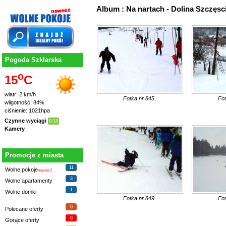
Album : Na nartach - Dolina Szczęsc
Pogoda Szklarska
o
15
C
wiatr: 2 km/h
Fotka nr 845
Fot
wilgotność: 84%
ciśnienie: 1021hpa
Czynne wyciągi
0/18
Kamery
Promocje z miasta
11
Wolne pokoje
nowość!
3
Wolne apartamenty
1
Wolne domki
Fotka nr 849
Fot
0
Polecane oferty
0
Gorące oferty