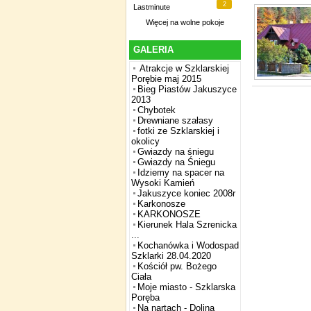
2
Lastminute
Więcej na
wolne pokoje
GALERIA
Atrakcje w Szklarskiej
Porębie maj 2015
Bieg Piastów Jakuszyce
2013
Chybotek
Drewniane szałasy
fotki ze Szklarskiej i
okolicy
Gwiazdy na śniegu
Gwiazdy na Śniegu
Idziemy na spacer na
Wysoki Kamień
Jakuszyce koniec 2008r
Karkonosze
KARKONOSZE
Kierunek Hala Szrenicka
...
Kochanówka i Wodospad
Szklarki 28.04.2020
Kościół pw. Bożego
Ciała
Moje miasto - Szklarska
Poręba
Na nartach - Dolina