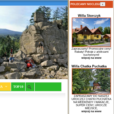
POLECAMY NOCLEGI
x
Willa Storczyk
Zapraszamy! Promocyjne ceny!
Rabaty! Pokoje z aneksami
kuchennymi!
więcej na www
Willa Chatka Puchatka
IA
TOP 10
ZAPRASZAMY DO NASZEJ
UROCZEJ CHATKI PUCHATKA
NA WEEKENDY I WAKACJE,
SUPER CENY, UROCZE
MIEJSCE,
więcej na www