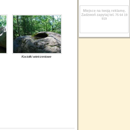
Miejsce na twoją reklamę.
Zadzwoń zapytaj tel.
75 64 19
919
Kociołki wietrzeniowe