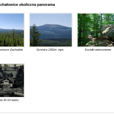
ichałowice okoliczna panorama
konosze Zachodnie
Szrenica 1362m. mpn.
Kociołki wietrzeniowe
ata 30 XX wieku