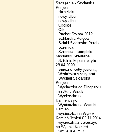
Szczęscia - Szklarska
Poręba
Na szlaku
nowy album
nowy album
Okolice
Orle
Puchar Świata 2012
Szklarska Poręba
Szlaki Szklarska Poręba
Szrenica
Szrenica - kompleks
narciarski Ski-arena
Sztolnie kopalni pirytu
28.04.2020
Śnieżne Kotły jesienią
Wędrówka szczytami.
Wyciągi Szklarska
Poręba
Wycieczka do Dinoparku
i na Złoty Widok
Wycieczka na
Kamieńczyk
Wycieczka na Wysoki
Kamień
wycieczka na Wysoki
Kamień Jesień 02.11.2014
wycieczka z Jakuszyc
na Wysoki Kamień
WYŚCIGI PSICH