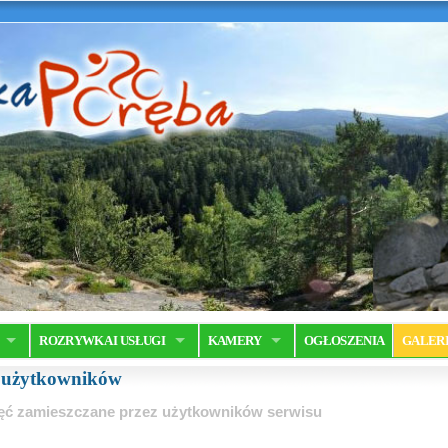
ROZRYWKA I USŁUGI
KAMERY
OGŁOSZENIA
GALER
a użytkowników
ęć zamieszczane przez użytkowników serwisu