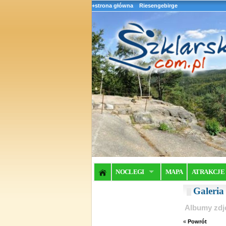
+strona główna
Riesengebirge
NOCLEGI
MAPA
ATRAKCJE
Galeri
Albumy zdj
«
Powrót