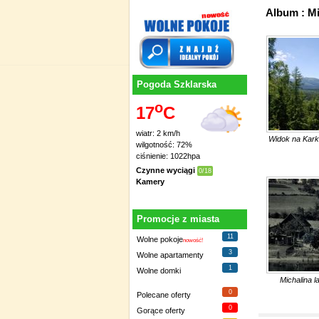
Album : M
Pogoda Szklarska
o
17
C
wiatr: 2 km/h
Widok na Kar
wilgotność: 72%
ciśnienie: 1022hpa
Czynne wyciągi
0/18
Kamery
Promocje z miasta
11
Wolne pokoje
nowość!
3
Wolne apartamenty
1
Wolne domki
Michalina l
0
Polecane oferty
0
Gorące oferty