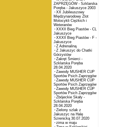
ZAPRZĘGÓW - Szklarska
Poręba - Jakuszyce 2003
XX Jubileuszowy
Międzynarodowy Zlot
Motocykli Ciężkich i
Weteranów
XXXII Bieg Piastów - CL
Jakuszyce
XXXII Bieg Piastów - F -
Jakuszyce
Z Adrenaliną
Z Jakuszyc do Chatki
Górzystów
Zakręt Śmierci -
Szklarska Poręba
28.04.2020
Zawody MUSHER CUP
Sportów Psich Zaprzęgów
Zawody MUSHER CUP
Sportów Psich Zaprzęgów
Zawody MUSHER CUP
Sportów Psich Zaprzęgów
Zbójeckie Skały -
Szklarska Poręba
28.04.2020
Zielony szlak z
Jakuszyc na Halę
Szrenicką 30.07.2020
zima w maju
Zima w Szklarskiej