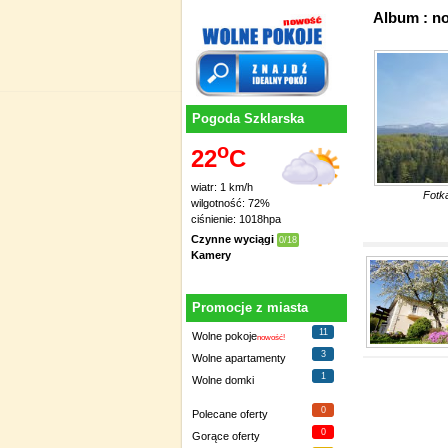
Album : n
Pogoda Szklarska
o
22
C
wiatr: 1 km/h
Fotk
wilgotność: 72%
ciśnienie: 1018hpa
Czynne wyciągi
0/18
Kamery
Promocje z miasta
11
Wolne pokoje
nowość!
3
Wolne apartamenty
1
Wolne domki
0
Polecane oferty
0
Gorące oferty