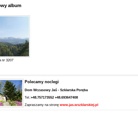
owy album
a nr 3207
Polecamy noclegi
Dom Wczasowy Jaś - Szklarska Poręba
Tel.:
+48.757173552 +48.693647408
Zapraszamy na stronę
www.jas.wszklarskiej.pl