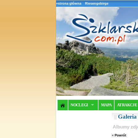
+strona główna
Riesengebirge
NOCLEGI
MAPA
ATRAKCJE
Galeri
Albumy zdj
«
Powrót