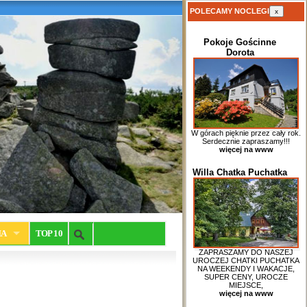
POLECAMY NOCLEGI
x
Pokoje Gościnne
Dorota
W górach pięknie przez cały rok.
Serdecznie zapraszamy!!!
więcej na www
Willa Chatka Puchatka
IA
TOP 10
ZAPRASZAMY DO NASZEJ
UROCZEJ CHATKI PUCHATKA
NA WEEKENDY I WAKACJE,
SUPER CENY, UROCZE
MIEJSCE,
więcej na www