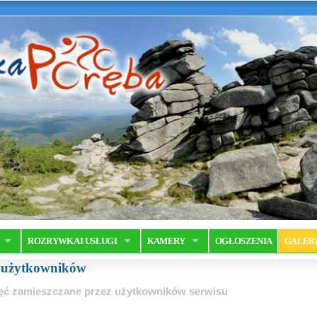
ROZRYWKA I USŁUGI
KAMERY
OGŁOSZENIA
GALER
a użytkowników
ęć zamieszczane przez użytkowników serwisu