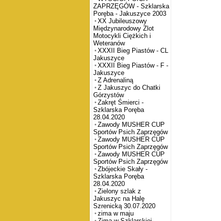
ZAPRZĘGÓW - Szklarska
Poręba - Jakuszyce 2003
XX Jubileuszowy
Międzynarodowy Zlot
Motocykli Ciężkich i
Weteranów
XXXII Bieg Piastów - CL
Jakuszyce
XXXII Bieg Piastów - F -
Jakuszyce
Z Adrenaliną
Z Jakuszyc do Chatki
Górzystów
Zakręt Śmierci -
Szklarska Poręba
28.04.2020
Zawody MUSHER CUP
Sportów Psich Zaprzęgów
Zawody MUSHER CUP
Sportów Psich Zaprzęgów
Zawody MUSHER CUP
Sportów Psich Zaprzęgów
Zbójeckie Skały -
Szklarska Poręba
28.04.2020
Zielony szlak z
Jakuszyc na Halę
Szrenicką 30.07.2020
zima w maju
Zima w Szklarskiej