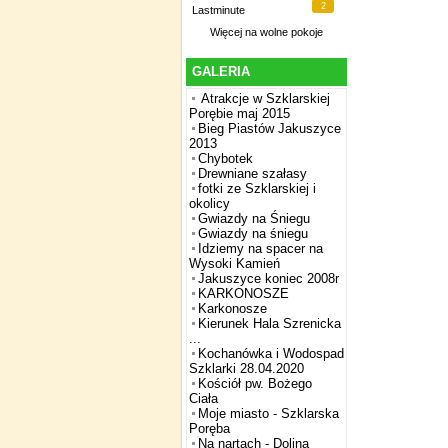
2
Lastminute
Więcej na
wolne pokoje
GALERIA
Atrakcje w Szklarskiej
Porębie maj 2015
Bieg Piastów Jakuszyce
2013
Chybotek
Drewniane szałasy
fotki ze Szklarskiej i
okolicy
Gwiazdy na Śniegu
Gwiazdy na śniegu
Idziemy na spacer na
Wysoki Kamień
Jakuszyce koniec 2008r
KARKONOSZE
Karkonosze
Kierunek Hala Szrenicka
...
Kochanówka i Wodospad
Szklarki 28.04.2020
Kościół pw. Bożego
Ciała
Moje miasto - Szklarska
Poręba
Na nartach - Dolina