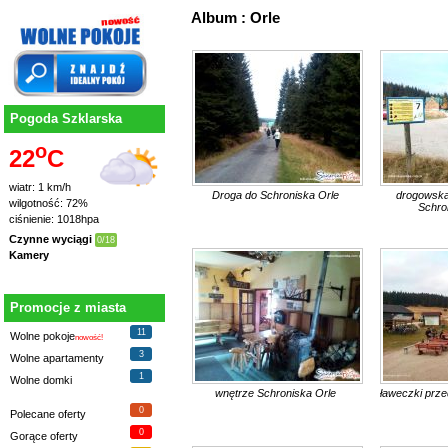
Album : Orle
Pogoda Szklarska
o
22
C
wiatr: 1 km/h
Droga do Schroniska Orle
drogowska
wilgotność: 72%
Schro
ciśnienie: 1018hpa
Czynne wyciągi
0/18
Kamery
Promocje z miasta
11
Wolne pokoje
nowość!
3
Wolne apartamenty
1
Wolne domki
wnętrze Schroniska Orle
ławeczki prze
0
Polecane oferty
0
Gorące oferty