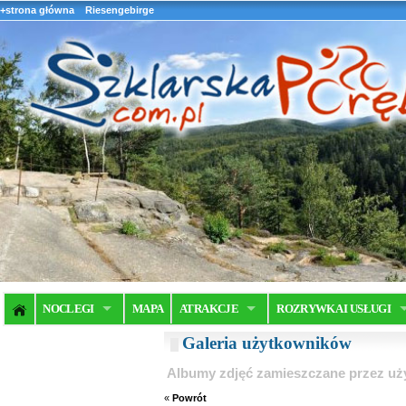
+strona główna
Riesengebirge
NOCLEGI
MAPA
ATRAKCJE
ROZRYWKA I USŁUGI
Galeria użytkowników
Albumy zdjęć zamieszczane przez u
«
Powrót