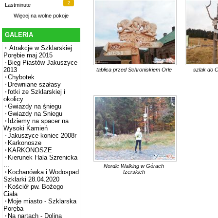
2
Lastminute
Więcej na
wolne pokoje
GALERIA
Atrakcje w Szklarskiej
Porębie maj 2015
Bieg Piastów Jakuszyce
2013
tablica przed Schroniskiem Orle
szlak do 
Chybotek
Drewniane szałasy
fotki ze Szklarskiej i
okolicy
Gwiazdy na śniegu
Gwiazdy na Śniegu
Idziemy na spacer na
Wysoki Kamień
Jakuszyce koniec 2008r
Karkonosze
KARKONOSZE
Kierunek Hala Szrenicka
...
Nordic Walking w Górach
Kochanówka i Wodospad
Izerskich
Szklarki 28.04.2020
Kościół pw. Bożego
Ciała
Moje miasto - Szklarska
Poręba
Na nartach - Dolina