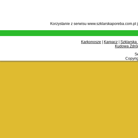
Korzystanie z serwisu www.szklarskaporeba.com.pl 
Karkonosze
|
Karpacz
|
Szklarska
Kudowa Zdrój
Se
Copyrig