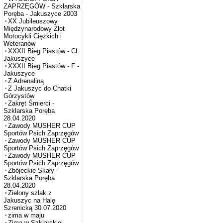
ZAPRZĘGÓW - Szklarska
Poręba - Jakuszyce 2003
XX Jubileuszowy
Międzynarodowy Zlot
Motocykli Ciężkich i
Weteranów
XXXII Bieg Piastów - CL
Jakuszyce
XXXII Bieg Piastów - F -
Jakuszyce
Z Adrenaliną
Z Jakuszyc do Chatki
Górzystów
Zakręt Śmierci -
Szklarska Poręba
28.04.2020
Zawody MUSHER CUP
Sportów Psich Zaprzęgów
Zawody MUSHER CUP
Sportów Psich Zaprzęgów
Zawody MUSHER CUP
Sportów Psich Zaprzęgów
Zbójeckie Skały -
Szklarska Poręba
28.04.2020
Zielony szlak z
Jakuszyc na Halę
Szrenicką 30.07.2020
zima w maju
Zima w Szklarskiej