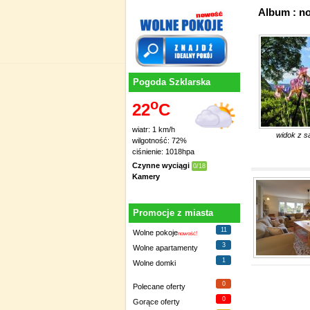
Album : n
Pogoda Szklarska
o
22
C
wiatr: 1 km/h
widok z s
wilgotność: 72%
ciśnienie: 1018hpa
Czynne wyciągi
0/18
Kamery
Promocje z miasta
11
Wolne pokoje
nowość!
3
Wolne apartamenty
1
Wolne domki
0
Polecane oferty
0
Gorące oferty