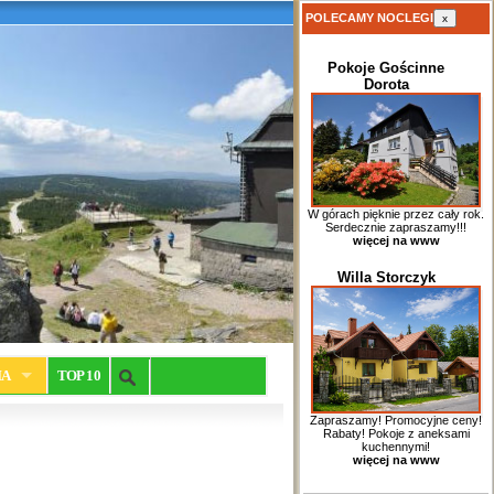
POLECAMY NOCLEGI
x
Pokoje Gościnne
Dorota
W górach pięknie przez cały rok.
Serdecznie zapraszamy!!!
więcej na www
Willa Storczyk
IA
TOP 10
Zapraszamy! Promocyjne ceny!
Rabaty! Pokoje z aneksami
kuchennymi!
więcej na www