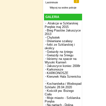
2
Lastminute
Więcej na
wolne pokoje
GALERIA
Atrakcje w Szklarskiej
Porębie maj 2015
Bieg Piastów Jakuszyce
2013
Chybotek
Drewniane szałasy
fotki ze Szklarskiej i
okolicy
Gwiazdy na śniegu
Gwiazdy na Śniegu
Idziemy na spacer na
Wysoki Kamień
Jakuszyce koniec 2008r
Karkonosze
KARKONOSZE
Kierunek Hala Szrenicka
...
Kochanówka i Wodospad
Szklarki 28.04.2020
Kościół pw. Bożego
Ciała
Moje miasto - Szklarska
Poręba
Na nartach - Dolina