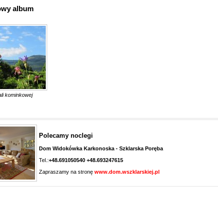
owy album
ali kominkowej
Polecamy noclegi
Dom Widokówka Karkonoska - Szklarska Poręba
Tel.:
+48.691050540 +48.693247615
Zapraszamy na stronę
www.dom.wszklarskiej.pl