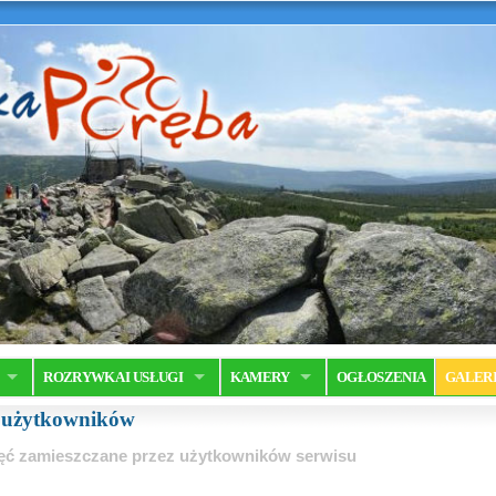
ROZRYWKA I USŁUGI
KAMERY
OGŁOSZENIA
GALER
a użytkowników
ęć zamieszczane przez użytkowników serwisu