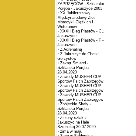
ZAPRZĘGÓW - Szklarska
Poręba - Jakuszyce 2003
XX Jubileuszowy
Międzynarodowy Zlot
Motocykli Ciężkich i
Weteranów
XXXII Bieg Piastów - CL
Jakuszyce
XXXII Bieg Piastów - F -
Jakuszyce
Z Adrenaliną
Z Jakuszyc do Chatki
Górzystów
Zakręt Śmierci -
Szklarska Poręba
28.04.2020
Zawody MUSHER CUP
Sportów Psich Zaprzęgów
Zawody MUSHER CUP
Sportów Psich Zaprzęgów
Zawody MUSHER CUP
Sportów Psich Zaprzęgów
Zbójeckie Skały -
Szklarska Poręba
28.04.2020
Zielony szlak z
Jakuszyc na Halę
Szrenicką 30.07.2020
zima w maju
Zima w Szklarskiej