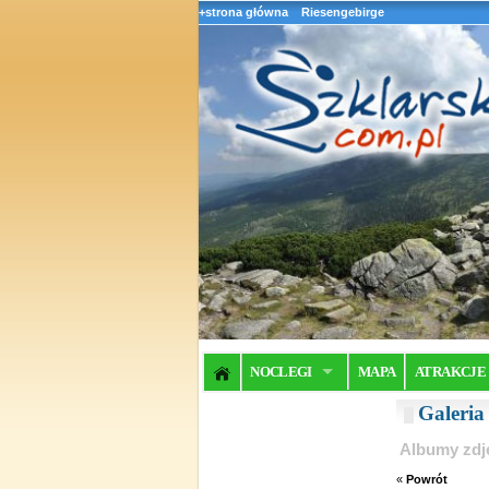
+strona główna
Riesengebirge
NOCLEGI
MAPA
ATRAKCJE
Galeri
Albumy zdj
«
Powrót